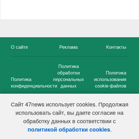
О сайте
Реклама
Контакты
Политика
обработки
Политика
Политика
персональных
использования
конфиденциальности
данных
cookie-файлов
Сайт 47news использует cookies. Продолжая
использовать сайт, вы даете согласие на
©
47 новостей (47 news)
2005 — 2026 г.
обработку данных в соответствии с
Свидетельство о регистрации СМИ Эл № ФС 77-39848, выдано
Федеральной службой по надзору в сфере связи,
.
политикой обработки cookies
информационных технологий и массовых коммуникаций
(Роскомнадзор) от 18 мая 2010г.