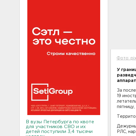
Фото: pi
У грани
разведч
аппарат
За посл
19 инос
летатель
пятницу
Террито
В вузы Петербурга по квоте
Дежурны
для участников СВО и их
детей поступили 3,4 тысячи
РЛС, на