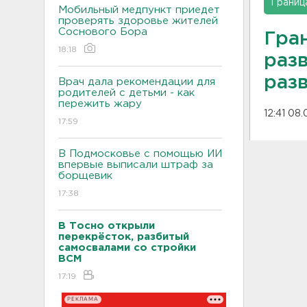
Границ
Мобильный медпункт приедет
проверять здоровье жителей
Соснового Бора
Гра
18:18
раз
раз
Врач дала рекомендации для
родителей с детьми - как
пережить жару
12:41 08
17:59
В Подмосковье с помощью ИИ
впервые выписали штраф за
борщевик
17:38
В Тосно открыли
перекрёсток, разбитый
самосвалами со стройки
ВСМ
17:19
РЕКЛАМА