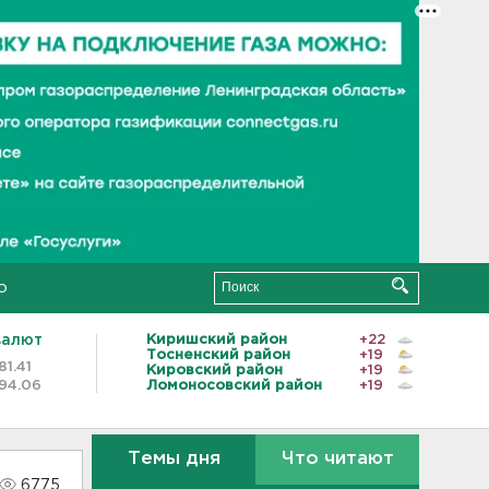
о
валют
Киришский район
+22
Тосненский район
+19
81.41
Кировский район
+19
94.06
Ломоносовский район
+19
Темы дня
Что читают
6775