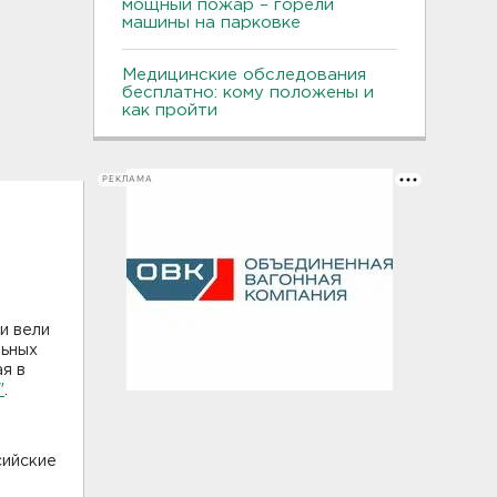
мощный пожар – горели
машины на парковке
Медицинские обследования
бесплатно: кому положены и
как пройти
РЕКЛАМА
и вели
льных
я в
"
.
сийские