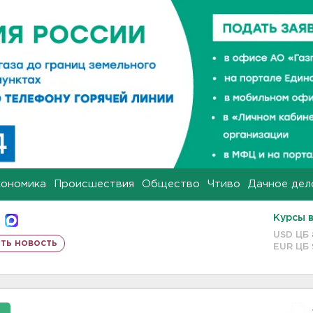
кономика
Происшествия
Общество
Чтиво
Дачное дел
Курсы 
USD ЦБ
ть новость
EUR ЦБ