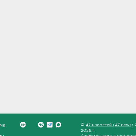
ма
©
47 новостей (47 news)
2026 г.