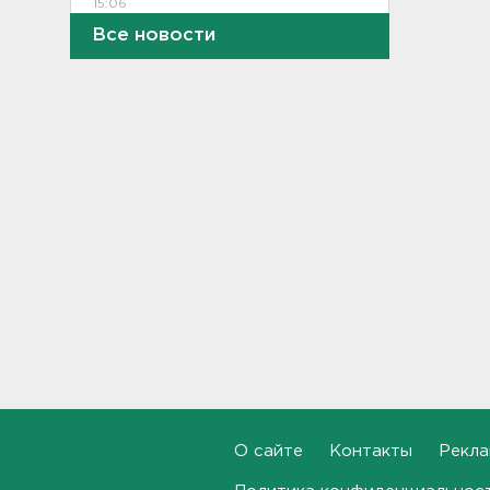
15:06
Все новости
В Петербурге переносят с
Московского вокзала еще
ряд электричек
15:00
Работника почты в Рябово
обвиняют в присвоении 400
тысяч рублей
14:46
Верховный суд просят снять
партию "Яблоко" с выборов
14:31
Рабочего придавило
бетонным блоком в
Тосненском районе
14:25
О сайте
Контакты
Рекла