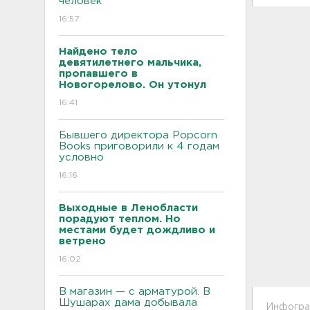
человек
16:57
Найдено тело
девятилетнего мальчика,
пропавшего в
Новогорелово. Он утонул
16:41
Бывшего директора Popcorn
Books приговорили к 4 годам
условно
16:16
Выходные в Ленобласти
порадуют теплом. Но
местами будет дождливо и
ветрено
16:02
В магазин — с арматурой. В
Шушарах дама добывала
Инфограф