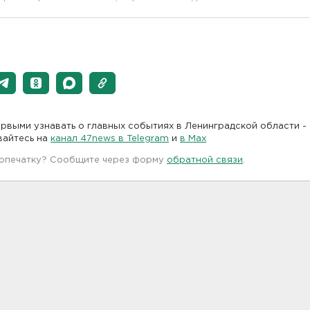
рвыми узнавать о главных событиях в Ленинградской области -
вайтесь на
канал 47news в Telegram
и
в Maх
 опечатку? Сообщите через форму
обратной связи
.