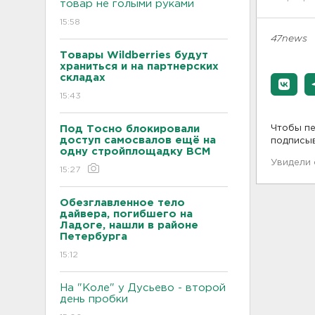
товар не голыми руками
15:58
47news
Товары Wildberries будут
храниться и на партнерских
складах
15:43
Под Тосно блокировали
Чтобы пе
доступ самосвалов ещё на
подписы
одну стройплощадку ВСМ
Увидели
15:27
Обезглавленное тело
дайвера, погибшего на
Ладоге, нашли в районе
Петербурга
15:12
На "Коле" у Дусьево - второй
день пробки