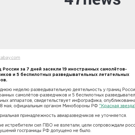
xabay.com
ц России за 7 дней засекли 19 иностранных самолётов-
иков и 5 беспилотных разведывательных летательных
ов.
еднюю неделю разведывательную деятельность у границ Росси
транных самолётов-разведчиков и 5 беспилотных разведывате
ных аппаратов, свидетельствует инфографика, опубликованна
, 8 мая, официальным органом Минобороны РФ
"Красная звезда
риальная принадлежность авиаразведчиков не уточняется.
е истребители сил ПВО не взлетали, цели сопровождали рос
рушений госграницы РФ допущено не было.