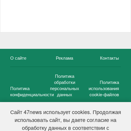
О сайте
Реклама
Контакты
Политика
обработки
Политика
Политика
персональных
использования
конфиденциальности
данных
cookie-файлов
Сайт 47news использует cookies. Продолжая
использовать сайт, вы даете согласие на
©
47 новостей (47 news)
2005 — 2026 г.
обработку данных в соответствии с
Свидетельство о регистрации СМИ Эл № ФС 77-39848, выдано