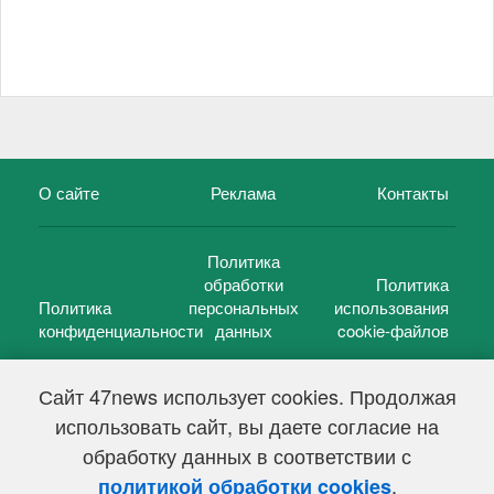
О сайте
Реклама
Контакты
Политика
обработки
Политика
Политика
персональных
использования
конфиденциальности
данных
cookie-файлов
Сайт 47news использует cookies. Продолжая
использовать сайт, вы даете согласие на
©
47 новостей (47 news)
2005 — 2026 г.
обработку данных в соответствии с
Свидетельство о регистрации СМИ Эл № ФС 77-39848, выдано
Федеральной службой по надзору в сфере связи,
.
политикой обработки cookies