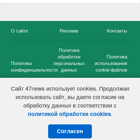
О сайте
Реклама
Контакты
Политика
обработки
Политика
Политика
персональных
использования
конфиденциальности
данных
cookie-файлов
Сайт 47news использует cookies. Продолжая
использовать сайт, вы даете согласие на
©
47 новостей (47 news)
2005 — 2026 г.
обработку данных в соответствии с
Свидетельство о регистрации СМИ Эл № ФС 77-39848, выдано
Федеральной службой по надзору в сфере связи,
.
политикой обработки cookies
информационных технологий и массовых коммуникаций
(Роскомнадзор) от 18 мая 2010г.
Согласен