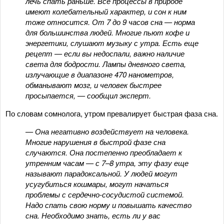
лечь спать раньше. Все процессы в природе
имеют колебательный характер, и сон к ним
тоже относится. От 7 до 9 часов сна — норма
для большинства людей. Многие пьют кофе и
энергетики, слушают музыку с утра. Есть еще
рецепт — если вы недоспали, важно наличие
света для бодрости. Лампы дневного света,
излучающие в диапазоне 470 нанометров,
обманывают мозг, и человек быстрее
просыпается, — сообщил эксперт.
По словам сомнолога, утром превалирует быстрая фаза сна.
— Она негативно воздействует на человека.
Многие нарушения в быстрой фазе сна
случаются. Она постепенно преобладает к
утренним часам — с 7–8 утра, эту фазу еще
называют парадоксальной. У людей могут
усугубиться кошмары, могут начаться
проблемы с сердечно-сосудистой системой.
Надо спать свою норму и повышать качество
сна. Необходимо знать, есть ли у вас