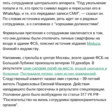
пять сотрудников центрального аппарата. "Под увольнение
попали и те, кто просто снимал видео и пересылал его в
WhatsApp, и те, кто передавал записи СМИ", — сказал он.
По словам источника издания, речь идет не о рядовых
сотрудниках, а о силовиках с "хорошими должностями".
Формальная претензия к сотрудникам заключается в том,
что они должны были отключить личные смартфоны на
входе в здание ФСБ, пояснил источник издания
Meduza
,
близкий к ведомству.
Напомним, стрельба в центре Москвы, возле здания ФСБ на
Большой Лубянке произошла вечером 19 декабря. В
результате
один силовик погиб на месте
,
второй скончался в
.
.
больнице
Пострадали пятеро, один из них гражданский
Следственный комитет назвал имя стрелка – 39-летний
житель Подмосковья Евгений Манюров. Действия
нападавшего были пресечены в результате спецоперации.
Уголовное дело было возбуждено по статье 317 УК РФ -
"Посягательство на жизнь сотрудника правоохранительных
органов".