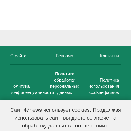
О сайте
Реклама
Контакты
Политика
обработки
Политика
Политика
персональных
использования
конфиденциальности
данных
cookie-файлов
Сайт 47news использует cookies. Продолжая
использовать сайт, вы даете согласие на
©
47 новостей (47 news)
2005 — 2026 г.
обработку данных в соответствии с
Свидетельство о регистрации СМИ Эл № ФС 77-39848, выдано
Федеральной службой по надзору в сфере связи,