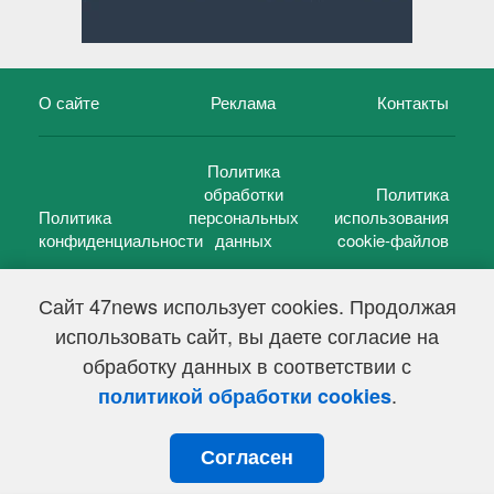
О сайте
Реклама
Контакты
Политика
обработки
Политика
Политика
персональных
использования
конфиденциальности
данных
cookie-файлов
Сайт 47news использует cookies. Продолжая
использовать сайт, вы даете согласие на
©
47 новостей (47 news)
2005 — 2026 г.
обработку данных в соответствии с
Свидетельство о регистрации СМИ Эл № ФС 77-39848, выдано
Федеральной службой по надзору в сфере связи,
.
политикой обработки cookies
информационных технологий и массовых коммуникаций
(Роскомнадзор) от 18 мая 2010г.
Согласен