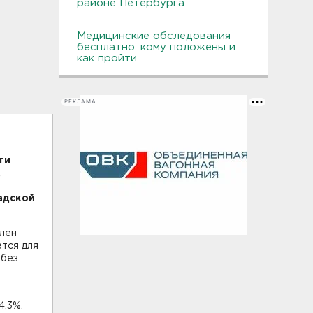
районе Петербурга
Медицинские обследования
бесплатно: кому положены и
как пройти
РЕКЛАМА
ти
,
адской
влен
ется для
 без
4,3%.