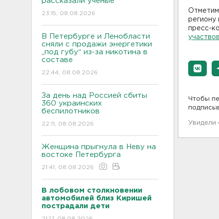
рассказали ученые
Отметим
23:15, 08.08.2026
региону 
пресс-к
В Петербурге и Ленобласти
участвов
сняли с продажи энергетики
„под губу“ из-за никотина в
составе
22:44, 08.08.2026
За день над Россией сбиты
Чтобы пе
360 украинских
подписы
беспилотников
Увидели
22:11, 08.08.2026
Женщина прыгнула в Неву на
востоке Петербурга
21:41, 08.08.2026
В лобовом столкновении
автомобилей близ Киришей
пострадали дети
21:17, 08.08.2026