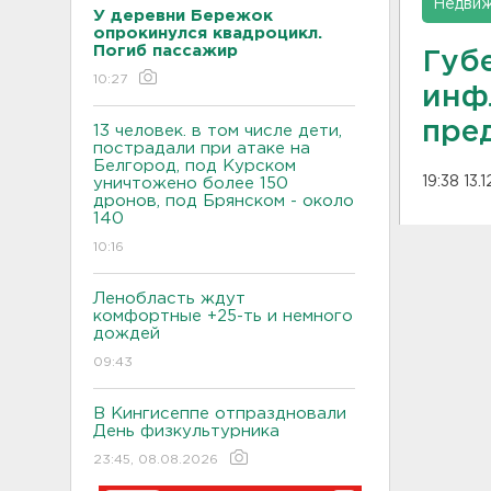
Недвиж
У деревни Бережок
опрокинулся квадроцикл.
Погиб пассажир
Губ
10:27
инф
пре
13 человек. в том числе дети,
пострадали при атаке на
Белгород, под Курском
19:38 13.
уничтожено более 150
дронов, под Брянском - около
140
10:16
Ленобласть ждут
комфортные +25-ть и немного
дождей
09:43
В Кингисеппе отпраздновали
День физкультурника
23:45, 08.08.2026