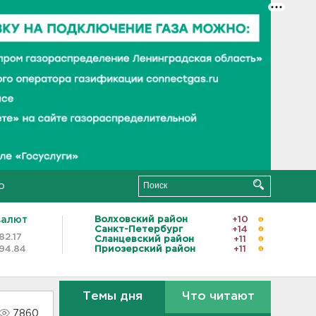
о
валют
Волховский район
+10
Санкт-Петербург
+14
82.17
Сланцевский район
+11
94.84
Приозерский район
+11
Темы дня
Что читают
7860