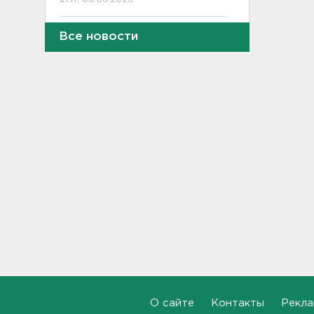
Петербургские мосты
Все новости
окрасятся в цвета
Ленинградской Победы 9
августа
20:48, 08.08.2026
Молоку не место на дверце, а
бананам – внизу. Как
правильно заполнять
холодильник, объяснили
санврачи
20:16, 08.08.2026
Обновленная аллея
императора Павла I
открылась в Гатчине
19:46, 08.08.2026
Администрация Ленобласти:
Борьба с огнем на
О сайте
Контакты
Рекла
терриконе в Сланцах