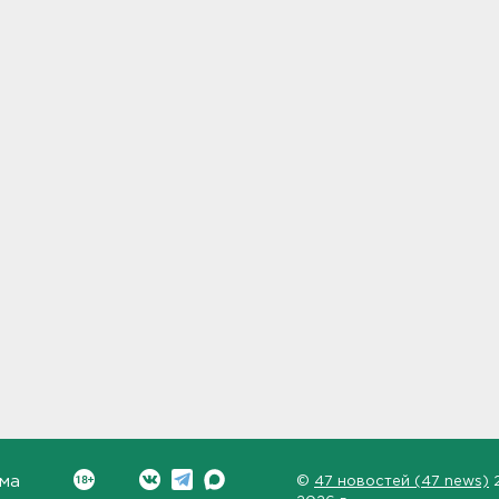
ма
©
47 новостей (47 news)