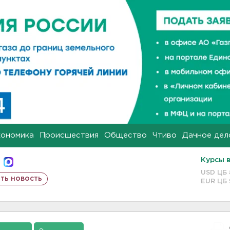
кономика
Происшествия
Общество
Чтиво
Дачное дел
Курсы 
USD ЦБ
ть новость
EUR ЦБ