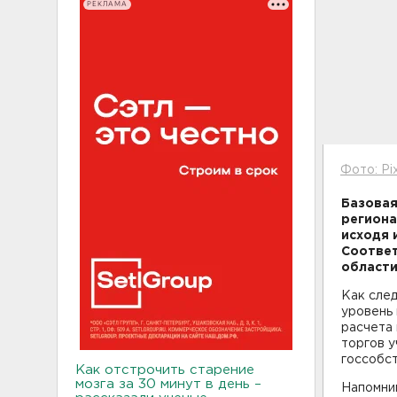
РЕКЛАМА
Фото: Pi
Базовая
региона
исходя 
Соответ
области
Как след
уровень 
расчета 
торгов у
госсобст
Как отстрочить старение
мозга за 30 минут в день –
Напомним