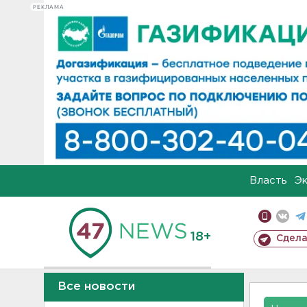
РЕКЛАМА
Власть
Э
18+
Сдела
Все новости