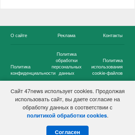
О сайте
Реклама
Контакты
Политика
обработки
Политика
Политика
персональных
использования
конфиденциальности
данных
cookie-файлов
Сайт 47news использует cookies. Продолжая
использовать сайт, вы даете согласие на
©
47 новостей (47 news)
2005 — 2026 г.
обработку данных в соответствии с
Свидетельство о регистрации СМИ Эл № ФС 77-39848, выдано
Федеральной службой по надзору в сфере связи,
.
политикой обработки cookies
информационных технологий и массовых коммуникаций
(Роскомнадзор) от 18 мая 2010г.
Согласен