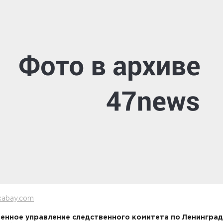
xabay.com
енное управление следственного комитета по Ленингра