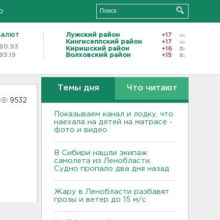
о
валют
Лужский район
+17
Кингисеппский район
+17
80.93
Киришский район
+16
93.19
Волховский район
+15
Темы дня
Что читают
9532
Показываем канал и лодку, что
наехала на детей на матрасе -
фото и видео
В Сибири нашли экипаж
самолета из Ленобласти.
Судно пропало два дня назад
Жару в Ленобласти разбавят
грозы и ветер до 15 м/с