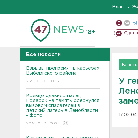
Власть
Э
18+
Сдела
Все новости
Власть
Взрывы прогремят в карьерах
Выборгского района
У г
23:11, 05.08.2026
Лен
Кольцо сдавило палец.
зам
Подарок на память обернулся
вызовом спасателей в
детский лагерь в Ленобласти
17:05 04.
- фото
22:51, 05.08.2026
Как правильно гасить ипотеку