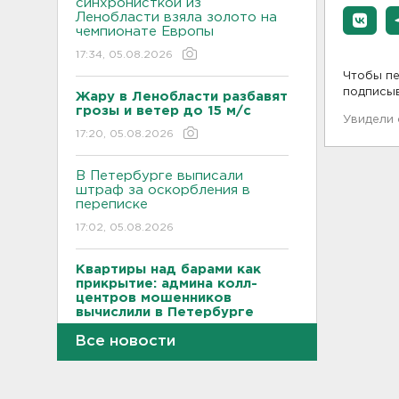
синхронисткой из
Ленобласти взяла золото на
чемпионате Европы
17:34, 05.08.2026
Чтобы пе
подписы
Жару в Ленобласти разбавят
грозы и ветер до 15 м/с
Увидели
17:20, 05.08.2026
В Петербурге выписали
штраф за оскорбления в
переписке
17:02, 05.08.2026
Квартиры над барами как
прикрытие: админа колл-
центров мошенников
вычислили в Петербурге
16:44, 05.08.2026
Все новости
«Танечкина сосна» из
Сясьстроя заняла третье