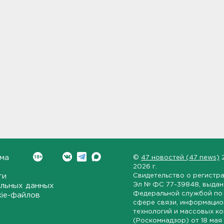
ма
©
47 новостей (47 news)
2026 г.
ти
Свидетельство о регистр
Эл № ФС 77-39848
, выда
льных данных
Федеральной службой по 
kie-файлов
сфере связи, информаци
технологий и массовых к
(Роскомнадзор) от
18 мая