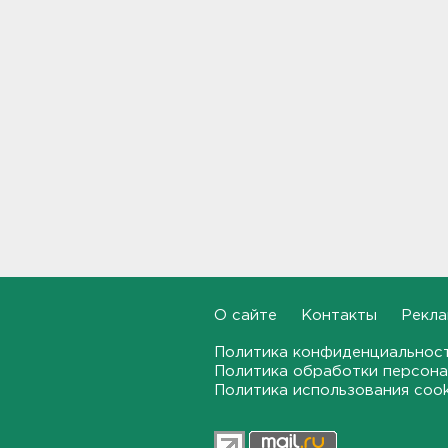
место во всероссийском
конкурсе деревьев
16:30, 05.08.2026
Выезд с песчаного карьера
для ВСМ в посёлке Шапки
перекопан. Стоп самосвалы
16:12, 05.08.2026
"Был мастером дела,
безотказным человеком". В
Ивангороде простились с
участником СВО,
отвоевавшим месяц
15:50, 05.08.2026
О сайте
Контакты
Рекла
Дрозденко: Ситуация с
Политика конфиденциальнос
топливом в Ленобласти пока
не позволяет "вздохнуть
Политика обработки персона
свободно", но и не
Политика использования coo
ухудшается
15:26, 05.08.2026