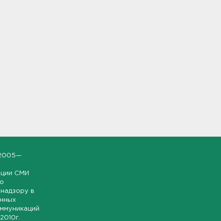
2005—
ации СМИ
но
надзору в
онных
оммуникаций
 2010г.