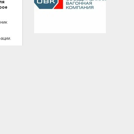
ля
рое
вник
ации.