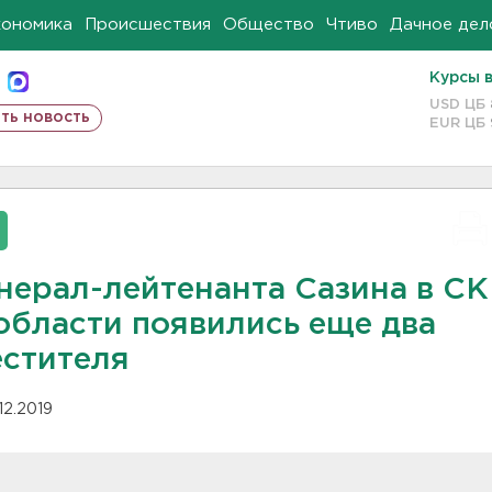
кономика
Происшествия
Общество
Чтиво
Дачное дел
Курсы 
USD ЦБ
ть новость
EUR ЦБ
енерал-лейтенанта Сазина в СК
области появились еще два
естителя
12.2019