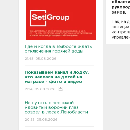
области
руковод
замов.
Так, на 
юстиции 
контрол
управле
Где и когда в Выборге ждать
отключения горячей воды
21:45, 05.08.2026
Показываем канал и лодку,
что наехала на детей на
матрасе - фото и видео
21:14, 05.08.2026
Не путать с черникой.
Ядовитый вороний глаз
созрел в лесах Ленобласти
20:55, 05.08.2026