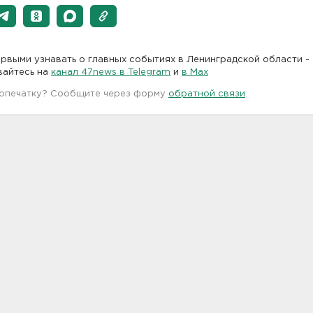
рвыми узнавать о главных событиях в Ленинградской области -
вайтесь на
канал 47news в Telegram
и
в Maх
 опечатку? Сообщите через форму
обратной связи
.