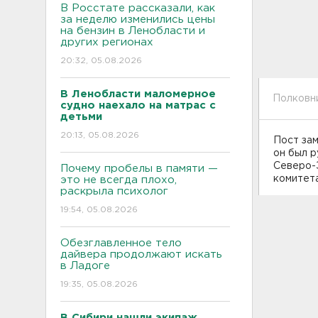
В Росстате рассказали, как
за неделю изменились цены
на бензин в Ленобласти и
других регионах
20:32, 05.08.2026
В Ленобласти маломерное
Полковни
судно наехало на матрас с
детьми
20:13, 05.08.2026
Пост за
он был 
Северо-
Почему пробелы в памяти —
комитет
это не всегда плохо,
раскрыла психолог
19:54, 05.08.2026
Обезглавленное тело
дайвера продолжают искать
в Ладоге
19:35, 05.08.2026
В Сибири нашли экипаж