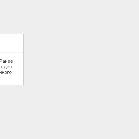
 Ранее
х дел
нного