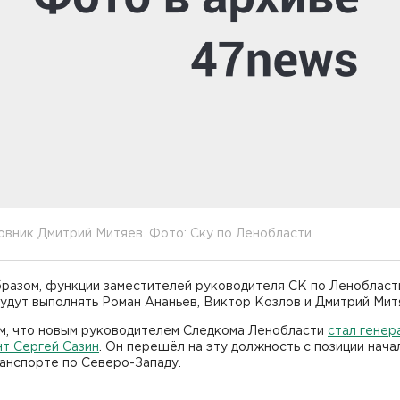
вник Дмитрий Митяев. Фото: Ску по Ленобласти
бразом, функции заместителей руководителя СК по Ленобласт
удут выполнять Роман Ананьев, Виктор Козлов и Дмитрий Мит
м, что новым руководителем Следкома Ленобласти
стал генер
нт Сергей Сазин
. Он перешёл на эту должность с позиции нача
анспорте по Северо-Западу.