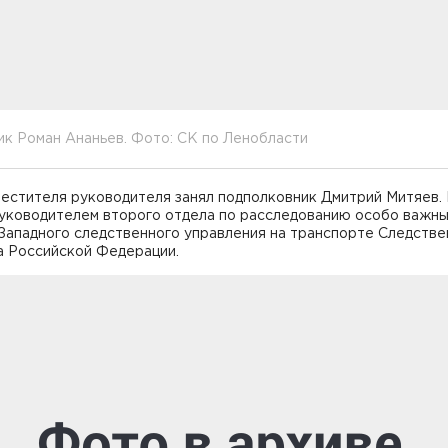
к Роман Ананьев. Фото: СК по Ленобласти
местителя руководителя занял подполковник Дмитрий Митяев.
руководителем второго отдела по расследованию особо важны
Западного следственного управления на транспорте Следстве
а Российской Федерации.