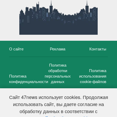
О сайте
Реклама
Контакты
Политика
обработки
Политика
Политика
персональных
использования
конфиденциальности
данных
cookie-файлов
Сайт 47news использует cookies. Продолжая
использовать сайт, вы даете согласие на
©
47 новостей (47 news)
2005 — 2026 г.
обработку данных в соответствии с
Свидетельство о регистрации СМИ Эл № ФС 77-39848, выдано
Федеральной службой по надзору в сфере связи,