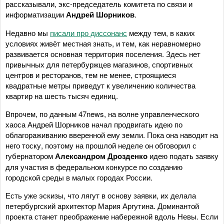
рассказывали, экс-председатель комитета по связи и
информатизации
Андрей Шорников
.
Недавно мы
писали про диссонанс
между тем, в каких
условиях живёт местная знать, и тем, как неравномерно
развивается основная территория поселения. Здесь нет
привычных для петербуржцев магазинов, спортивных
центров и ресторанов, тем не менее, строящиеся
квадратные метры приведут к увеличению количества
квартир на шесть тысяч единиц.
Впрочем, по данным 47news, на волне управленческого
хаоса Андрей Шорников начал продвигать идею по
облагораживанию вверенной ему земли. Пока она наводит на
него тоску, поэтому на прошлой неделе он обговорил с
губернатором
Александром Дрозденко
идею подать заявку
для участия в федеральном конкурсе по созданию
городской среды в малых городах России.
Есть уже эскизы, что лягут в основу заявки, их делала
петербургский архитектор Мария Аргутина. Доминантой
проекта станет преображение набережной вдоль Невы. Если