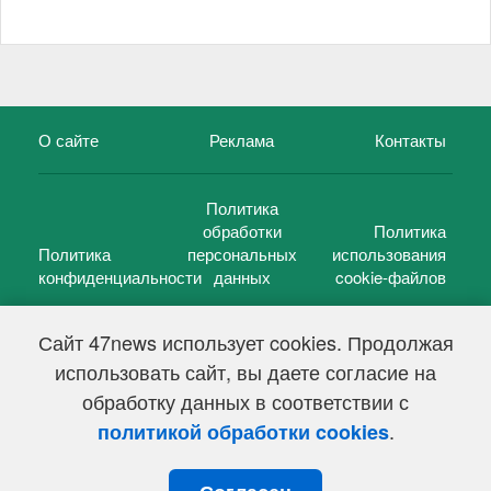
О сайте
Реклама
Контакты
Политика
обработки
Политика
Политика
персональных
использования
конфиденциальности
данных
cookie-файлов
Сайт 47news использует cookies. Продолжая
использовать сайт, вы даете согласие на
©
47 новостей (47 news)
2005 — 2026 г.
обработку данных в соответствии с
Свидетельство о регистрации СМИ Эл № ФС 77-39848, выдано
Федеральной службой по надзору в сфере связи,
.
политикой обработки cookies
информационных технологий и массовых коммуникаций
(Роскомнадзор) от 18 мая 2010г.