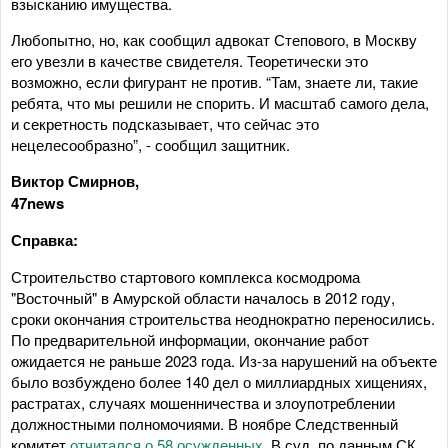
взысканию имущества.
Любопытно, но, как сообщил адвокат Степового, в Москву
его увезли в качестве свидетеля. Теоретически это
возможно, если фигурант не против. “Там, знаете ли, такие
ребята, что мы решили не спорить. И масштаб самого дела,
и секретность подсказывает, что сейчас это
нецелесообразно”, - сообщил защитник.
Виктор Смирнов,
47news
Справка:
Строительство стартового комплекса космодрома
"Восточный" в Амурской области началось в 2012 году,
сроки окончания строительства неоднократно переносились.
По предварительной информации, окончание работ
ожидается не раньше 2023 года. Из-за нарушений на объекте
было возбуждено более 140 дел о миллиардных хищениях,
растратах, случаях мошенничества и злоупотреблении
должностными полномочиями. В ноябре Следственный
комитет
отчитался о 58 осужденных
. В суд, по данным СК,