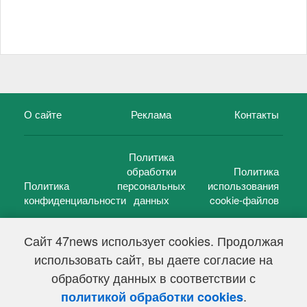
О сайте
Реклама
Контакты
Политика
обработки
Политика
Политика
персональных
использования
конфиденциальности
данных
cookie-файлов
Сайт 47news использует cookies. Продолжая
использовать сайт, вы даете согласие на
©
47 новостей (47 news)
2005 — 2026 г.
обработку данных в соответствии с
Свидетельство о регистрации СМИ Эл № ФС 77-39848, выдано
Федеральной службой по надзору в сфере связи,
.
политикой обработки cookies
информационных технологий и массовых коммуникаций