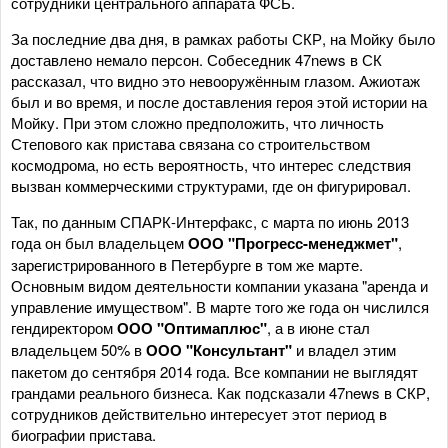
сотрудники центрального аппарата ФСБ.
За последние два дня, в рамках работы СКР, на Мойку было
доставлено немало персон. Собеседник 47news в СК
рассказал, что видно это невооружённым глазом. Ажиотаж
был и во время, и после доставления героя этой истории на
Мойку. При этом сложно предположить, что личность
Степового как пристава связана со строительством
космодрома, но есть вероятность, что интерес следствия
вызван коммерческими структурами, где он фигурировал.
Так, по данным СПАРК-Интерфакс, с марта по июнь 2013
года он был владельцем
ООО "Прогресс-менеджмет"
,
зарегистрированного в Петербурге в том же марте.
Основным видом деятельности компании указана "аренда и
управление имуществом". В марте того же года он числился
гендиректором
ООО "Оптимаплюс"
, а в июне стал
владельцем 50% в
ООО "Консультант"
и владел этим
пакетом до сентября 2014 года. Все компании не выглядят
грандами реального бизнеса. Как подсказали 47news в СКР,
сотрудников действительно интересует этот период в
биографии пристава.