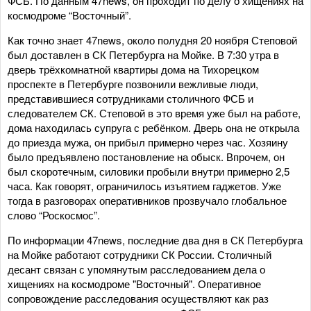
ФСБ. По данным 47news, он проходит по делу о хищениях на
космодроме “Восточный”.
Как точно знает 47news, около полудня 20 ноября Степовой
был доставлен в СК Петербурга на Мойке. В 7:30 утра в
дверь трёхкомнатной квартиры дома на Тихорецком
проспекте в Петербурге позвонили вежливые люди,
представившиеся сотрудниками столичного ФСБ и
следователем СК. Степовой в это время уже был на работе,
дома находилась супруга с ребёнком. Дверь она не открыла
до приезда мужа, он прибыл примерно через час. Хозяину
было предъявлено постановление на обыск. Впрочем, он
был скоротечным, силовики пробыли внутри примерно 2,5
часа. Как говорят, ограничилось изъятием гаджетов. Уже
тогда в разговорах оперативников прозвучало глобальное
слово “Роскосмос”.
По информации 47news, последние два дня в СК Петербурга
на Мойке работают сотрудники СК России. Столичный
десант связан с упомянутым расследованием дела о
хищениях на космодроме "Восточный". Оперативное
сопровождение расследования осуществляют как раз