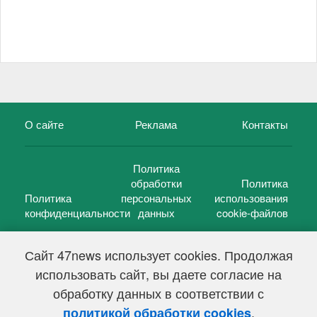
О сайте
Реклама
Контакты
Политика
обработки
Политика
Политика
персональных
использования
конфиденциальности
данных
cookie-файлов
Сайт 47news использует cookies. Продолжая
использовать сайт, вы даете согласие на
©
47 новостей (47 news)
2005 — 2026 г.
обработку данных в соответствии с
Свидетельство о регистрации СМИ Эл № ФС 77-39848, выдано
Федеральной службой по надзору в сфере связи,
.
политикой обработки cookies