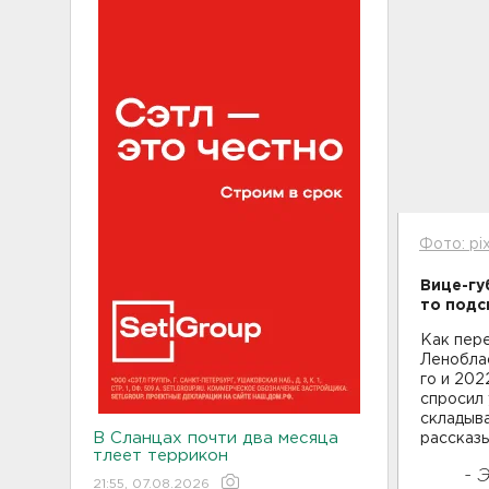
Фото: pi
Вице-гу
то подс
Как пере
Леноблас
го и 20
спросил 
складыва
В Сланцах почти два месяца
рассказ
тлеет террикон
- 
21:55, 07.08.2026