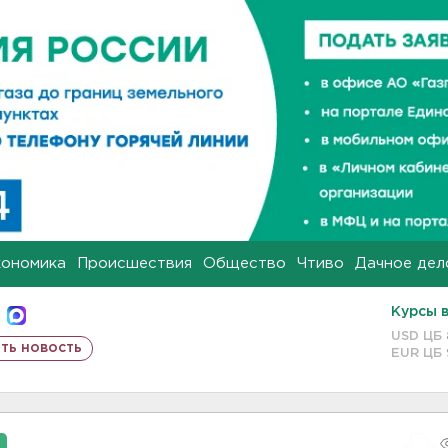
кономика
Происшествия
Общество
Чтиво
Дачное дел
Курсы 
USD ЦБ
ть новость
EUR ЦБ