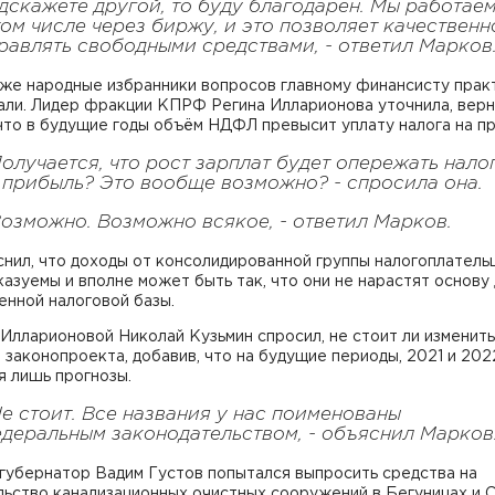
дскажете другой, то буду благодарен. Мы работае
том числе через биржу, и это позволяет качественн
равлять свободными средствами, - ответил Марков
 же народные избранники вопросов главному финансисту прак
али. Лидер фракции КПРФ Регина Илларионова уточнила, верн
что в будущие годы объём НДФЛ превысит уплату налога на пр
Получается, что рост зарплат будет опережать нало
 прибыль? Это вообще возможно?
- спросила она.
Возможно. Возможно всякое, - ответил Марков.
нил, что доходы от консолидированной группы налогоплател
азуемы и вполне может быть так, что они не нарастят основу
енной налоговой базы.
Илларионовой Николай Кузьмин спросил, не стоит ли изменить
 законопроекта, добавив, что на будущие периоды, 2021 и 202
я лишь прогнозы.
Не стоит. Все названия у нас поименованы
деральным законодательством, - объяснил Марков
губернатор Вадим Густов попытался выпросить средства на
ьство канализационных очистных сооружений в Бегуницах и С