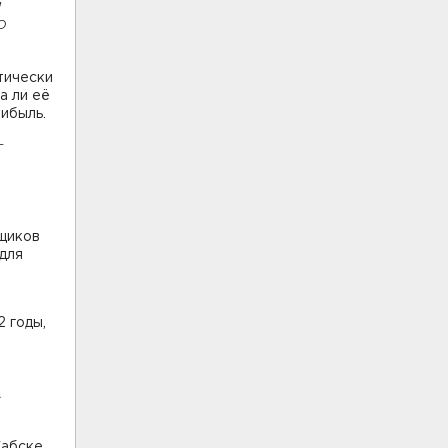
м
о
.
тически
а ли её
ибыль.
г
ьщиков
 для
2 годы,
.
абске.