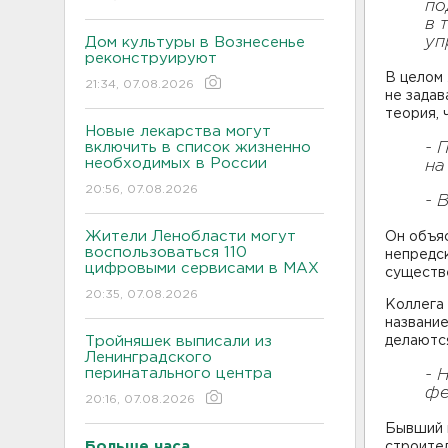
по
в 
уп
Дом культуры в Вознесенье
реконструируют
В целом
21:34, 07.08.2026
не задав
теория, 
Новые лекарства могут
включить в список жизненно
- 
необходимых в России
на
20:56, 07.08.2026
- 
Жители Ленобласти могут
Он объяс
воспользоваться 110
непредск
цифровыми сервисами в МАХ
существ
20:35, 07.08.2026
Коллега 
название
Тройняшек выписали из
делаютс
Ленинградского
перинатального центра
- 
фе
20:16, 07.08.2026
Бывший 
Больше часа.
строител