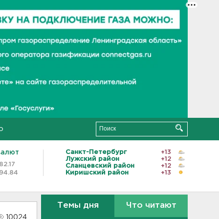
о
валют
Санкт-Петербург
+13
Лужский район
+12
82.17
Сланцевский район
+12
94.84
Киришский район
+13
Темы дня
Что читают
10024