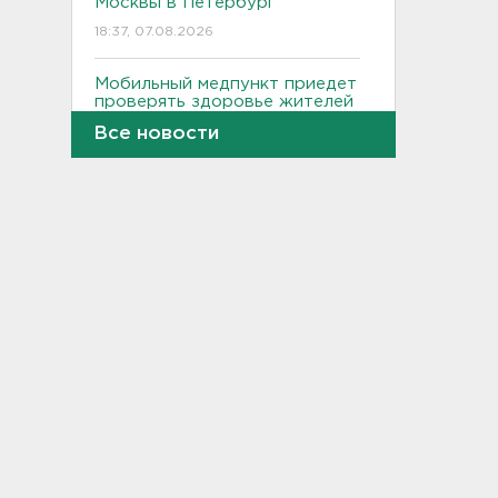
Москвы в Петербург
18:37, 07.08.2026
Мобильный медпункт приедет
проверять здоровье жителей
Соснового Бора
Все новости
18:18, 07.08.2026
Врач дала рекомендации для
родителей с детьми - как
пережить жару
17:59, 07.08.2026
В Подмосковье с помощью ИИ
впервые выписали штраф за
борщевик
17:38, 07.08.2026
В Тосно открыли
перекрёсток, разбитый
самосвалами со стройки
ВСМ