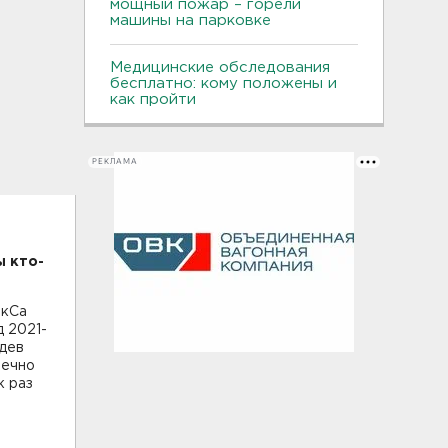
мощный пожар – горели
машины на парковке
Медицинские обследования
бесплатно: кому положены и
как пройти
РЕКЛАМА
ы кто-
акСа
д 2021-
едев
вечно
к раз