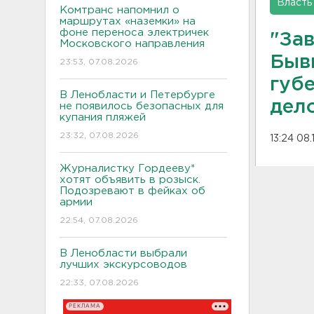
Власть
Комтранс напомнил о
маршрутах «наземки» на
фоне переноса электричек
"Зав
Московского направления
Быв
23:53, 07.08.2026
губ
В Ленобласти и Петербурге
дел
не появилось безопасных для
купания пляжей
23:32, 07.08.2026
13:24 08.
Журналистку Гордееву*
хотят объявить в розыск.
Подозревают в фейках об
армии
22:54, 07.08.2026
В Ленобласти выбрали
лучших экскурсоводов
22:33, 07.08.2026
РЕКЛАМА