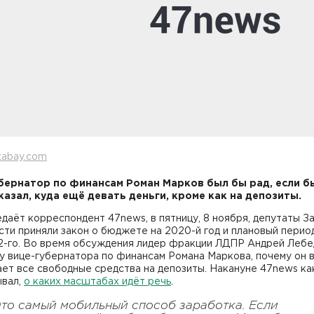
xabay.com
бернатор по финансам Роман Марков был бы рад, если б
казал, куда ещё девать деньги, кроме как на депозиты.
даёт корреспондент 47news, в пятницу, 8 ноября, депутаты З
ти приняли закон о бюджете на 2020-й год и плановый перио
22-го. Во время обсуждения лидер фракции ЛДПР Андрей Леб
у вице-губернатора по финансам Романа Маркова, почему он 
ет все свободные средства на депозиты. Накануне 47news ка
ывал,
о каких масштабах идёт речь
.
Это самый мобильный способ заработка. Если