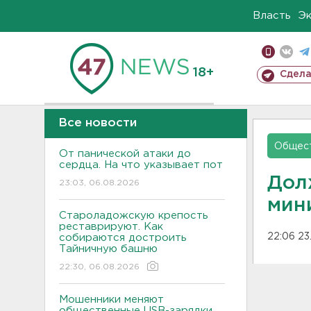
Власть
Э
18+
Сдела
Все новости
Общес
От панической атаки до
сердца. На что указывает пот
Дол
23:03, 06.08.2026
мин
Староладожскую крепость
реставрируют. Как
22:06 23
собираются достроить
Тайничную башню
22:30, 06.08.2026
Мошенники меняют
общественные USB-зарядки.