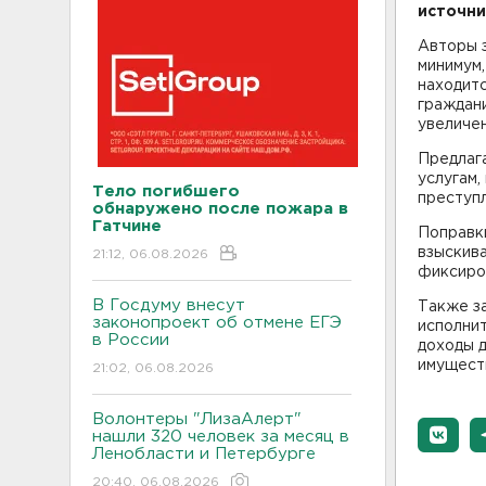
источни
Авторы 
минимум,
находитс
граждани
увеличен
Предлаг
услугам,
Тело погибшего
преступл
обнаружено после пожара в
Гатчине
Поправки
взыскива
21:12, 06.08.2026
фиксиров
В Госдуму внесут
Также з
законопроект об отмене ЕГЭ
исполнит
в России
доходы 
имуществ
21:02, 06.08.2026
Волонтеры "ЛизаАлерт"
нашли 320 человек за месяц в
Ленобласти и Петербурге
20:40, 06.08.2026