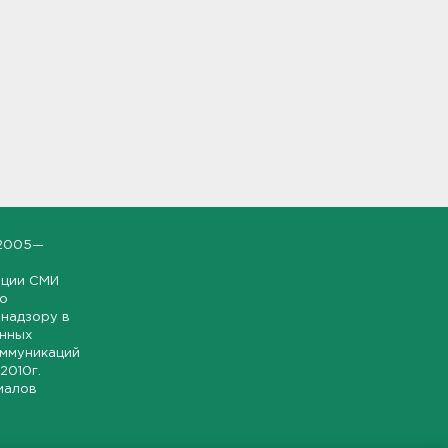
2005—
ации СМИ
но
надзору в
онных
оммуникаций
 2010г.
иалов