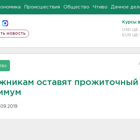
кономика
Происшествия
Общество
Чтиво
Дачное дел
Курсы 
USD ЦБ
ть новость
EUR ЦБ
тво
жникам оставят прожиточный
имум
.09.2019