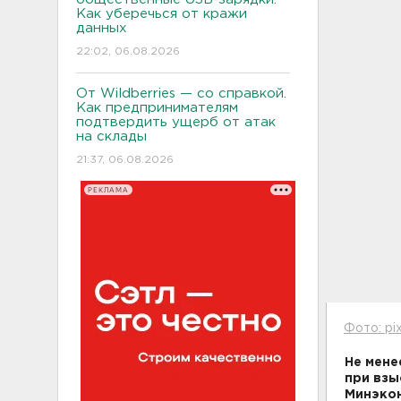
Как уберечься от кражи
данных
22:02, 06.08.2026
От Wildberries — со справкой.
Как предпринимателям
подтвердить ущерб от атак
на склады
21:37, 06.08.2026
РЕКЛАМА
Фото: pi
Не мене
при взы
Минэкон