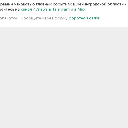
рвыми узнавать о главных событиях в Ленинградской области -
вайтесь на
канал 47news в Telegram
и
в Maх
 опечатку? Сообщите через форму
обратной связи
.