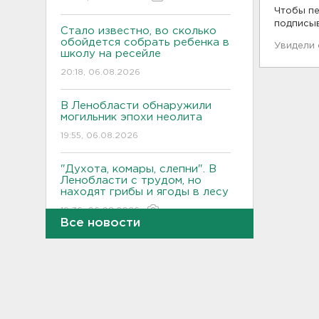
Чтобы пе
подписы
Стало известно, во сколько
обойдется собрать ребенка в
Увидели
школу на ресейле
20:18, 06.08.2026
В Ленобласти обнаружили
могильник эпохи неолита
19:55, 06.08.2026
"Духота, комары, слепни". В
Ленобласти с трудом, но
находят грибы и ягоды в лесу
19:36, 06.08.2026
Все новости
Ученые пришли к выводу, что
дача или проживание рядом с
парком спасает от этой
болезни
19:07, 06.08.2026