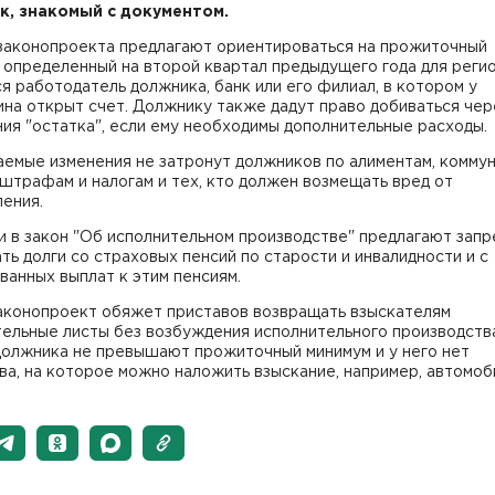
к, знакомый с документом.
законопроекта предлагают ориентироваться на прожиточный
 определенный на второй квартал предыдущего года для регио
я работодатель должника, банк или его филиал, в котором у
на открыт счет. Должнику также дадут право добиваться чер
ия "остатка", если ему необходимы дополнительные расходы.
аемые изменения не затронут должников по алиментам, комму
 штрафам и налогам и тех, кто должен возмещать вред от
ения.
 в закон "Об исполнительном производстве" предлагают запр
ть долги со страховых пенсий по старости и инвалидности и с
анных выплат к этим пенсиям.
аконопроект обяжет приставов возвращать взыскателям
ельные листы без возбуждения исполнительного производства
должника не превышают прожиточный минимум и у него нет
а, на которое можно наложить взыскание, например, автомоб