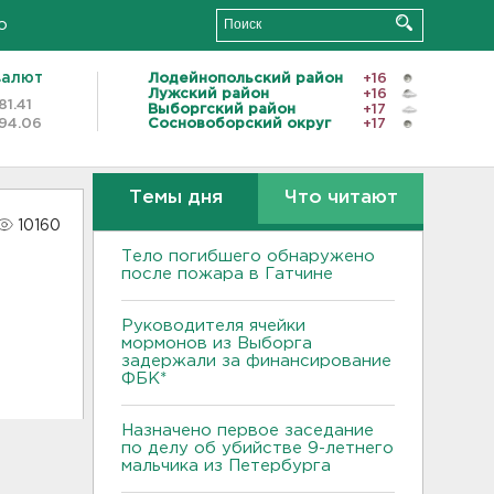
о
валют
Лодейнопольский район
+16
Лужский район
+16
81.41
Выборгский район
+17
94.06
Сосновоборский округ
+17
Темы дня
Что читают
10160
Тело погибшего обнаружено
после пожара в Гатчине
Руководителя ячейки
мормонов из Выборга
задержали за финансирование
ФБК*
Назначено первое заседание
по делу об убийстве 9-летнего
мальчика из Петербурга