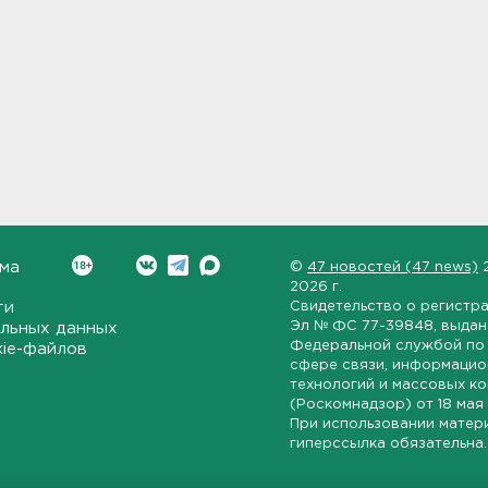
ма
©
47 новостей (47 news)
2026 г.
ти
Свидетельство о регистр
Эл № ФС 77-39848
, выда
льных данных
Федеральной службой по 
kie-файлов
сфере связи, информаци
технологий и массовых к
(Роскомнадзор) от
18 мая
При использовании матер
гиперссылка обязательна.