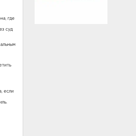
на, где
ез суд
нальным
етить
, если
иль.