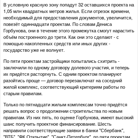
В условную красную зону попадут 32 оставшихся проекта на
1,05 млн квадратных метров жилья. Если отрезок времени,
необходимый для предоставления документов, увеличится,
повезёт одиннадцати проектам. По словам Дениса
Горбунова, они в течение этого промежутка смогут нарастить
объём построенного до трети. Как они это сделают - с
помощью накопленных средств или иных других -
государство уже не волнует.
По пяти проектам застройщики попытались схитрить -
заключили по одному договору долевого участия, и теперь
их придётся расторгнуть. С одним проектом планируют
разойтись проще — договор перезаключат на соседний
жилой комплекс, соответствующий критериям работы по
старым правилам.
Только по пятнадцати жилым комплексам точно придётся
решать вопрос о продолжении строительства по новым
правилам. Из них пять, по оценке Горбунова, имеют высокий
шанс получить проектное финансирование. Шесть
направили соответствующие заявки в банки "Сбербанк",
"ВТБ", "ФК Открытие", "Санкт-Петербург", по пяти проектам