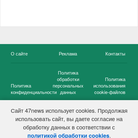
О сайте
Реклама
Контакты
Политика
обработки
Политика
Политика
персональных
использования
конфиденциальности
данных
cookie-файлов
Сайт 47news использует cookies. Продолжая
использовать сайт, вы даете согласие на
©
47 новостей (47 news)
2005 — 2026 г.
обработку данных в соответствии с
Свидетельство о регистрации СМИ Эл № ФС 77-39848, выдано
Федеральной службой по надзору в сфере связи,
.
политикой обработки cookies