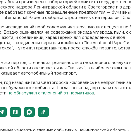
меры были произведены лабораторией комитета государственн
еского надзора Ленинградской области в Светогорске и в де
где работают крупные промышленные предприятия — бумажны
 International Paper и фабрика строительных материалов "Сло
гам исследований проб содержания загрязняющих веществ не 
. Воздух оценивался на содержание оксида углерода, пыли, ок
 азота, и соединений, характерных для определённых видов
ства, – соединения серы для комбината "International Paper" 
текса", - уточнил представитель пресс-службы правительства
м экспертов, степень загрязненности атмосферного воздуха 
дской области оценивается как "низкая", а наиболее сильное 
оказывает автомобильный транспорт.
, год назад жители Светогорска жаловались на неприятный за
зно-бумажного комбината. Тогда госэконадзор правительтств
сти
не обнаружил отклонений от нормативов
.
рвыми узнавать о главных событиях в Ленинградской области -