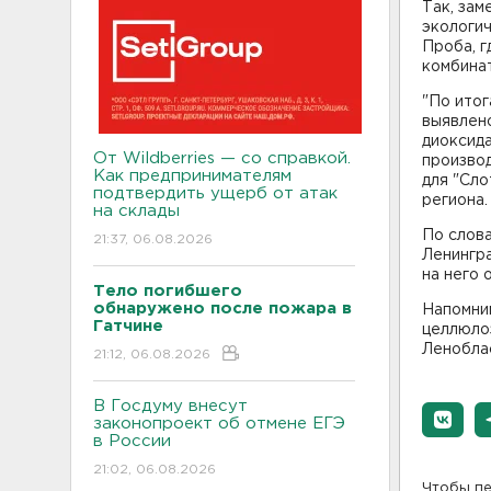
Так, за
экологич
Проба, 
комбинат
"По ито
выявлено
диоксида
От Wildberries — со справкой.
производ
Как предпринимателям
для "Сло
подтвердить ущерб от атак
региона.
на склады
По слова
21:37, 06.08.2026
Ленингра
на него 
Тело погибшего
обнаружено после пожара в
Напомним
Гатчине
целлюло
Ленобла
21:12, 06.08.2026
В Госдуму внесут
законопроект об отмене ЕГЭ
в России
21:02, 06.08.2026
Чтобы пе