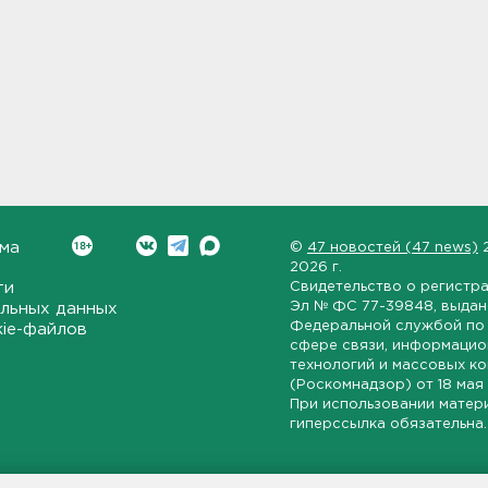
ма
©
47 новостей (47 news)
2026 г.
ти
Свидетельство о регистр
Эл № ФС 77-39848
, выда
льных данных
Федеральной службой по 
kie-файлов
сфере связи, информаци
технологий и массовых к
(Роскомнадзор) от
18 мая
При использовании матер
гиперссылка обязательна.
ет-издание, направленное на всестороннее освещение политиче