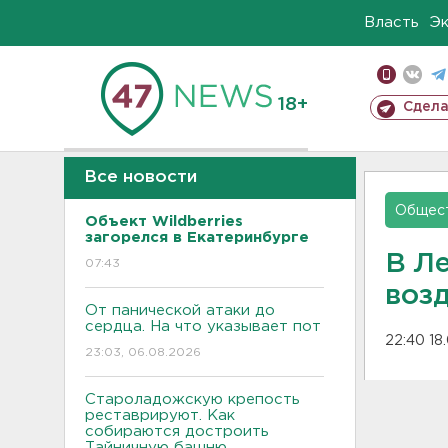
Власть
Э
18+
Сдела
Все новости
Общес
Объект Wildberries
загорелся в Екатеринбурге
В Л
07:43
возд
От панической атаки до
сердца. На что указывает пот
22:40 18
23:03, 06.08.2026
Староладожскую крепость
реставрируют. Как
собираются достроить
Тайничную башню