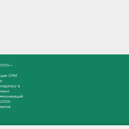
2005—
ации СМИ
но
надзору в
онных
оммуникаций
 2010г.
иалов
ской и