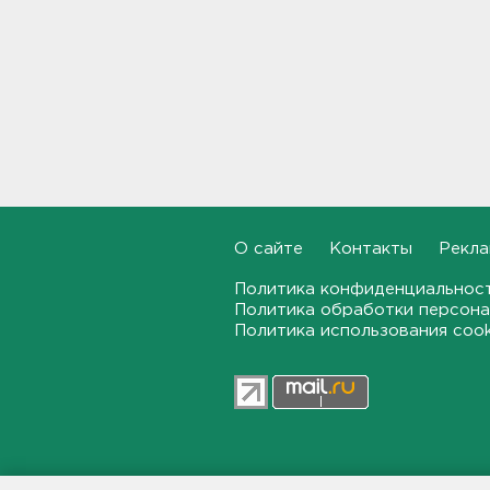
парком спасает от этой
болезни
19:07, 06.08.2026
Для иностранных
абитуриентов хотят ввести
экзамен по русскому
18:49, 06.08.2026
Смертельное ДТП
произошло на КАД у Низино
О сайте
Контакты
Рекла
18:23, 06.08.2026
Политика конфиденциальнос
Политика обработки персона
Наезд моторной лодки на
Политика использования coo
матрас с детьми в
Ленобласти стал уголовным
делом
18:22, 06.08.2026
Фермеры в Ленобласти
смогут получить до 8 млн
47news.ru — независимое интерн