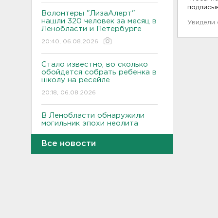
подписы
Волонтеры "ЛизаАлерт"
нашли 320 человек за месяц в
Увидели
Ленобласти и Петербурге
20:40, 06.08.2026
Стало известно, во сколько
обойдется собрать ребенка в
школу на ресейле
20:18, 06.08.2026
В Ленобласти обнаружили
могильник эпохи неолита
19:55, 06.08.2026
Все новости
"Духота, комары, слепни". В
Ленобласти с трудом, но
находят грибы и ягоды в лесу
19:36, 06.08.2026
Ученые пришли к выводу, что
дача или проживание рядом с