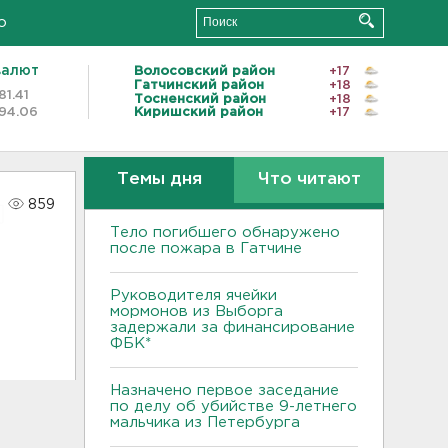
о
валют
Волосовский район
+17
Гатчинский район
+18
81.41
Тосненский район
+18
94.06
Киришский район
+17
Темы дня
Что читают
859
Тело погибшего обнаружено
после пожара в Гатчине
Руководителя ячейки
мормонов из Выборга
задержали за финансирование
ФБК*
Назначено первое заседание
по делу об убийстве 9-летнего
мальчика из Петербурга