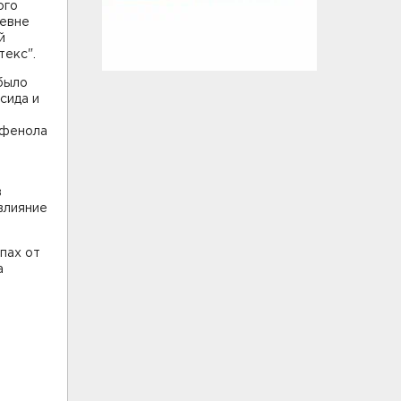
ого
ревне
й
текс".
было
сида и
и фенола
в
влияние
пах от
а