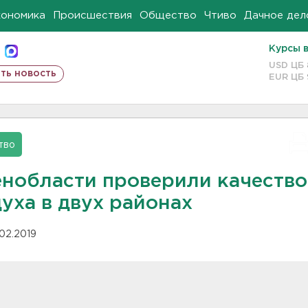
кономика
Происшествия
Общество
Чтиво
Дачное дел
Курсы 
USD ЦБ
ть новость
EUR ЦБ
тво
енобласти проверили качество
уха в двух районах
.02.2019