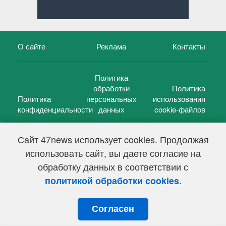
О сайте
Реклама
Контакты
Политика
обработки
Политика
Политика
персональных
использования
конфиденциальности
данных
cookie-файлов
Сайт 47news использует cookies. Продолжая
использовать сайт, вы даете согласие на
©
47 новостей (47 news)
2005 — 2026 г.
обработку данных в соответствии с
Свидетельство о регистрации СМИ Эл № ФС 77-39848, выдано
Федеральной службой по надзору в сфере связи,
.
политикой обработки cookies
информационных технологий и массовых коммуникаций
(Роскомнадзор) от 18 мая 2010г.
Согласен