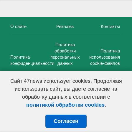
О сайте
Реклама
Контакты
Политика
обработки
Политика
Политика
персональных
использования
конфиденциальности
данных
cookie-файлов
Сайт 47news использует cookies. Продолжая
использовать сайт, вы даете согласие на
©
47 новостей (47 news)
2005 — 2026 г.
обработку данных в соответствии с
Свидетельство о регистрации СМИ Эл № ФС 77-39848, выдано
Федеральной службой по надзору в сфере связи,
.
политикой обработки cookies
информационных технологий и массовых коммуникаций
(Роскомнадзор) от 18 мая 2010г.
Согласен