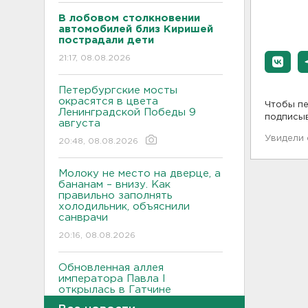
В лобовом столкновении
автомобилей близ Киришей
пострадали дети
21:17, 08.08.2026
Петербургские мосты
окрасятся в цвета
Чтобы пе
Ленинградской Победы 9
подписы
августа
Увидели
20:48, 08.08.2026
Молоку не место на дверце, а
бананам – внизу. Как
правильно заполнять
холодильник, объяснили
санврачи
20:16, 08.08.2026
Обновленная аллея
императора Павла I
открылась в Гатчине
19:46, 08.08.2026