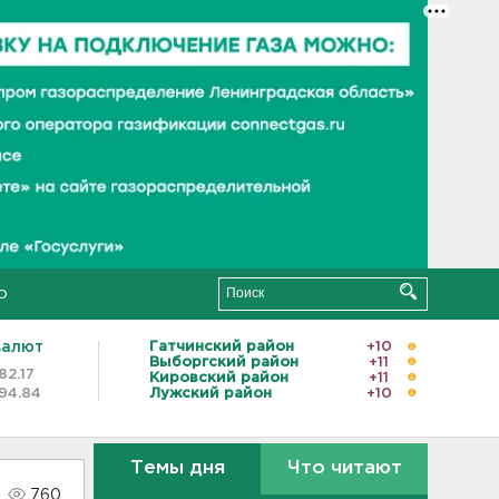
о
валют
Гатчинский район
+10
Выборгский район
+11
82.17
Кировский район
+11
94.84
Лужский район
+10
Темы дня
Что читают
760