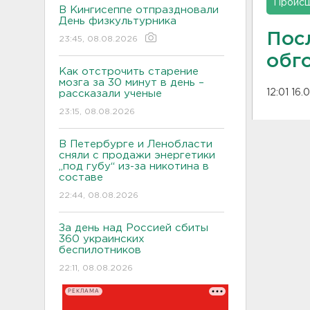
Проис
В Кингисеппе отпраздновали
День физкультурника
Пос
23:45, 08.08.2026
обг
Как отстрочить старение
мозга за 30 минут в день –
12:01 16.
рассказали ученые
23:15, 08.08.2026
В Петербурге и Ленобласти
сняли с продажи энергетики
„под губу“ из-за никотина в
составе
22:44, 08.08.2026
За день над Россией сбиты
360 украинских
беспилотников
22:11, 08.08.2026
РЕКЛАМА