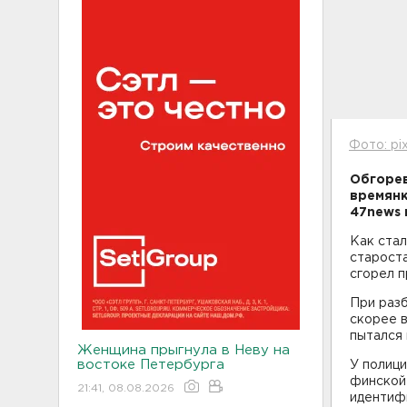
Фото: pi
Обгорев
времянк
47news 
Как стал
староста
сгорел п
При раз
скорее в
пытался 
Женщина прыгнула в Неву на
востоке Петербурга
У полици
финской 
21:41, 08.08.2026
идентиф