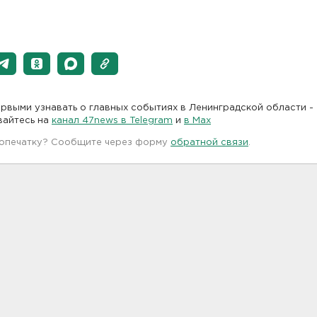
рвыми узнавать о главных событиях в Ленинградской области -
вайтесь на
канал 47news в Telegram
и
в Maх
 опечатку? Сообщите через форму
обратной связи
.