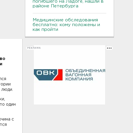
погибшего на Ладоге, нашли в
районе Петербурга
Медицинские обследования
бесплатно: кому положены и
как пройти
РЕКЛАМА
 во
и
лся
тории
 люди.
ки,
то один
жчина с
тся