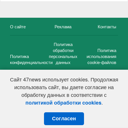
О сайте
Реклама
Контакты
Политика
обработки
Политика
Политика
персональных
использования
конфиденциальности
данных
cookie-файлов
Сайт 47news использует cookies. Продолжая
использовать сайт, вы даете согласие на
©
47 новостей (47 news)
2005 — 2026 г.
обработку данных в соответствии с
Свидетельство о регистрации СМИ Эл № ФС 77-39848, выдано
Федеральной службой по надзору в сфере связи,
.
политикой обработки cookies
информационных технологий и массовых коммуникаций
(Роскомнадзор) от 18 мая 2010г.
Согласен