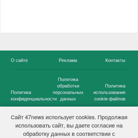
О сайте
Реклама
Контакты
Политика
обработки
Политика
Политика
персональных
использования
конфиденциальности
данных
cookie-файлов
Сайт 47news использует cookies. Продолжая
использовать сайт, вы даете согласие на
©
47 новостей (47 news)
2005 — 2026 г.
обработку данных в соответствии с
Свидетельство о регистрации СМИ Эл № ФС 77-39848, выдано