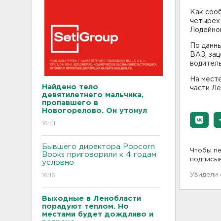
Как соо
четырёх 
Лодейно
По данны
ВАЗ, зац
водитель
На мест
Найдено тело
части Ле
девятилетнего мальчика,
пропавшего в
Новогорелово. Он утонул
16:41
Бывшего директора Popcorn
Чтобы пе
Books приговорили к 4 годам
подписы
условно
Увидели
16:16
Выходные в Ленобласти
порадуют теплом. Но
местами будет дождливо и