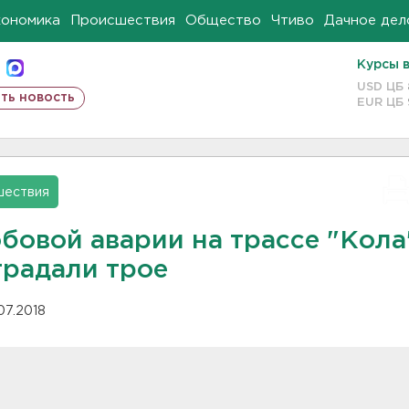
кономика
Происшествия
Общество
Чтиво
Дачное дел
Курсы 
USD ЦБ
ть новость
EUR ЦБ
шествия
обовой аварии на трассе "Кола
традали трое
.07.2018