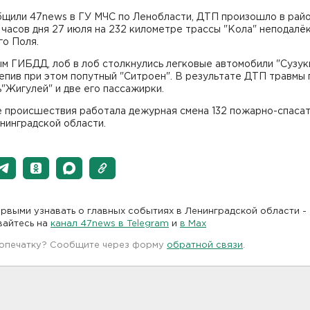
бщили 47news в ГУ МЧС по Ленобласти, ДТП произошло в рай
часов дня 27 июля на 232 километре трассы "Кола" неподалё
го Поля.
м ГИБДД, лоб в лоб столкнулись легковые автомобили "Сузук
епив при этом попутный "Ситроен". В результате ДТП травмы 
"Жигулей" и две его пассажирки.
е происшествия работала дежурная смена 132 пожарно-спаса
нинградской области.
рвыми узнавать о главных событиях в Ленинградской области -
вайтесь на
канал 47news в Telegram
и
в Maх
 опечатку? Сообщите через форму
обратной связи
.