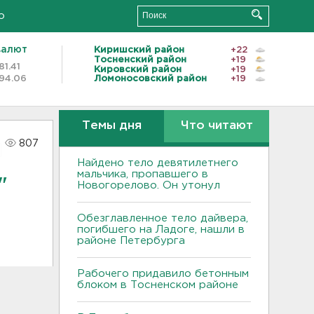
о
валют
Киришский район
+22
Тосненский район
+19
81.41
Кировский район
+19
94.06
Ломоносовский район
+19
Темы дня
Что читают
807
Найдено тело девятилетнего
мальчика, пропавшего в
"
Новогорелово. Он утонул
Обезглавленное тело дайвера,
погибшего на Ладоге, нашли в
районе Петербурга
Рабочего придавило бетонным
блоком в Тосненском районе