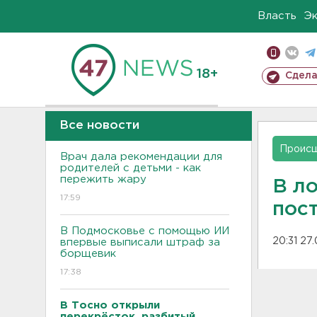
Власть
Э
18+
Сдела
Все новости
Проис
Врач дала рекомендации для
родителей с детьми - как
пережить жару
В л
17:59
пос
В Подмосковье с помощью ИИ
20:31 27
впервые выписали штраф за
борщевик
17:38
В Тосно открыли
перекрёсток, разбитый