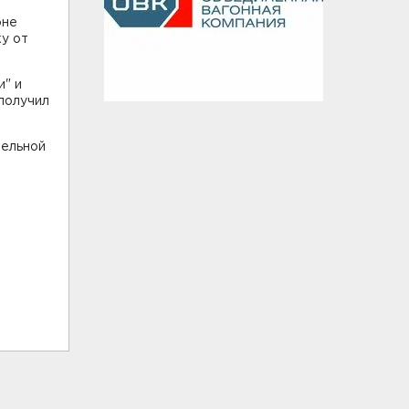
оне
ку от
и" и
получил
тельной