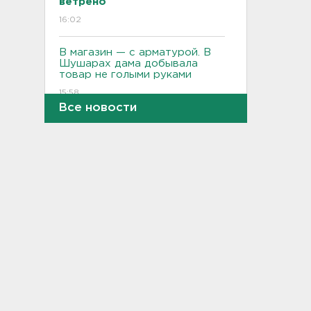
ветрено
16:02
В магазин — с арматурой. В
Шушарах дама добывала
товар не голыми руками
15:58
Все новости
Товары Wildberries будут
храниться и на партнерских
складах
15:43
Под Тосно блокировали
доступ самосвалов ещё на
одну стройплощадку ВСМ
15:27
Обезглавленное тело
дайвера, погибшего на
Ладоге, нашли в районе
Петербурга