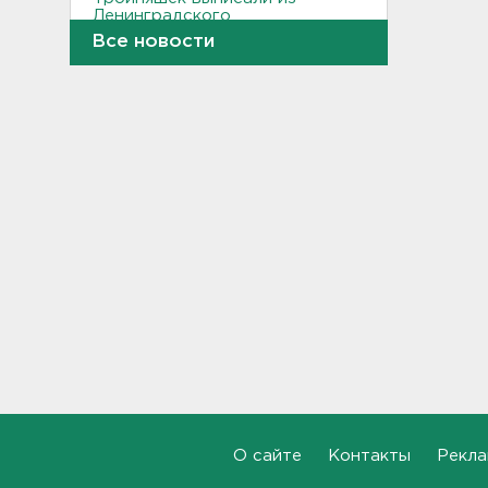
Ленинградского
перинатального центра
Все новости
20:16, 07.08.2026
Больше часа.
Задерживаются электрички
между Петербургом и
Ленобластью
19:57, 07.08.2026
В Гатчине два
спецтранспорта не поделили
дорогу
19:36, 07.08.2026
Медведи Бу и Тяпа из «Дома
тигра» в Ленобласти
долетели до Ирландии
19:17, 07.08.2026
О сайте
Контакты
Рекла
Больше десятка человек