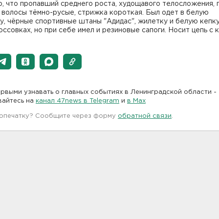
, что пропавший среднего роста, худощавого телосложения, 
 волосы тёмно-русые, стрижка короткая. Был одет в белую
, чёрные спортивные штаны "Адидас", жилетку и белую кепку
оссовках, но при себе имел и резиновые сапоги. Носит цепь с 
рвыми узнавать о главных событиях в Ленинградской области -
вайтесь на
канал 47news в Telegram
и
в Maх
 опечатку? Сообщите через форму
обратной связи
.