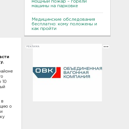
мощный пожар – горели
машины на парковке
Медицинские обследования
бесплатно: кому положены и
как пройти
РЕКЛАМА
асти
у.
районе
го
 10
ный
 в
ицию о
ли
дку