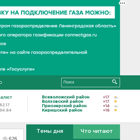
о
валют
Всеволожский район
+17
Волховский район
+17
82.17
Приозерский район
+14
94.84
Киришский район
+16
Темы дня
Что читают
626