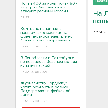
Проис
Почти 400 за ночь, почти 90 -
за утро - беспилотники
атакуют регионы России
На 
09:23
пол
Комтранс напомнил о
22:24 26
маршрутах «наземки» на
фоне переноса электричек
Московского направления
23:53, 07.08.2026
В Ленобласти и Петербурге
не появилось безопасных для
купания пляжей
23:32, 07.08.2026
Журналистку Гордееву*
хотят объявить в розыск.
Подозревают в фейках об
армии
22:54, 07.08.2026