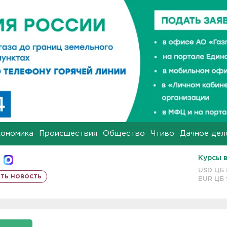
кономика
Происшествия
Общество
Чтиво
Дачное дел
Курсы 
USD ЦБ
ть новость
EUR ЦБ