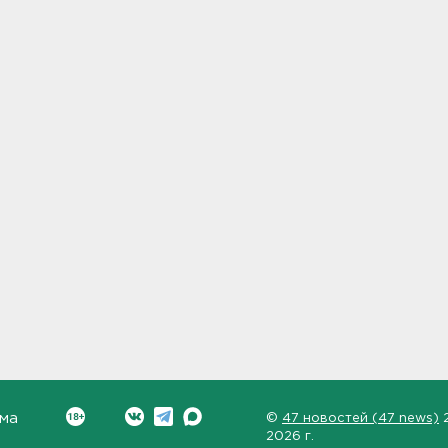
ма
©
47 новостей (47 news)
2026 г.