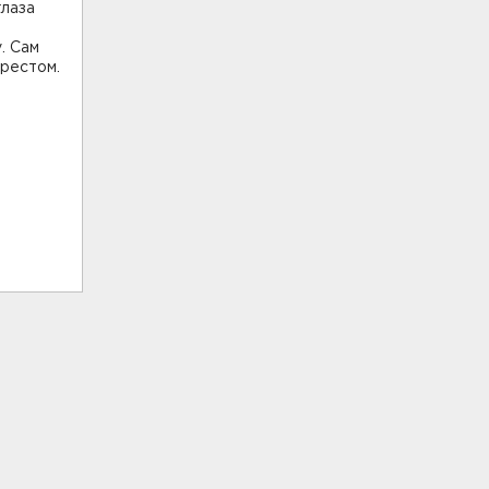
глаза
. Сам
крестом.