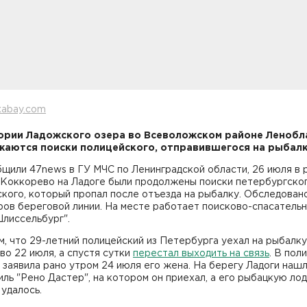
xabay.com
ории Ладожского озера во Всеволожском районе Ленобл
аются поиски полицейского, отправившегося на рыбалк
щили 47news в ГУ МЧС по Ленинградской области, 26 июля в 
 Коккорево на Ладоге были продолжены поиски петербургско
кого, который пропал после отъезда на рыбалку. Обследовано
ров береговой линии. На месте работает поисково-спасатель
лиссельбург".
, что 29-летний полицейский из Петербурга уехал на рыбалку
о 22 июля, а спустя сутки
перестал выходить на связь
. В пол
заявила рано утром 24 июля его жена. На берегу Ладоги наш
ль "Рено Дастер", на котором он приехал, а его рыбацкую ло
 удалось.