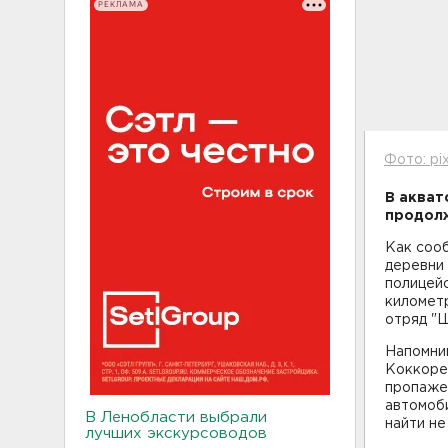
РЕКЛАМА
Фото: pi
В акват
продолж
Как сооб
деревни
полицейс
километ
отряд "Ш
Напомним
Коккорев
пропаже 
автомоби
В Ленобласти выбрали
найти не
лучших экскурсоводов