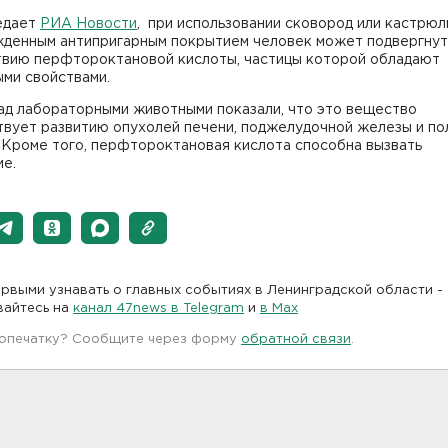
едает
РИА Новости
, при использовании сковород или кастрюл
жденным антипригарным покрытием человек может подвергнут
твию перфтороктановой кислоты, частицы которой обладают
ми свойствами.
ад лабораторными животными показали, что это вещество
твует развитию опухолей печени, поджелудочной железы и п
 Кроме того, перфтороктановая кислота способна вызвать
ие.
рвыми узнавать о главных событиях в Ленинградской области -
вайтесь на
канал 47news в Telegram
и
в Maх
 опечатку? Сообщите через форму
обратной связи
.