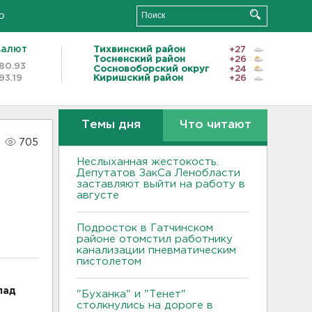
о
валют
Тихвинский район
+27
Тосненский район
+26
80.93
Сосновоборский округ
+24
93.19
Киришский район
+26
Темы дня
Что читают
705
Неслыханная жестокость.
Депутатов ЗакСа Ленобласти
заставляют выйти на работу в
августе
Подросток в Гатчинском
районе отомстил работнику
канализации пневматическим
пистолетом
лад
"Буханка" и "Тенет"
столкнулись на дороге в