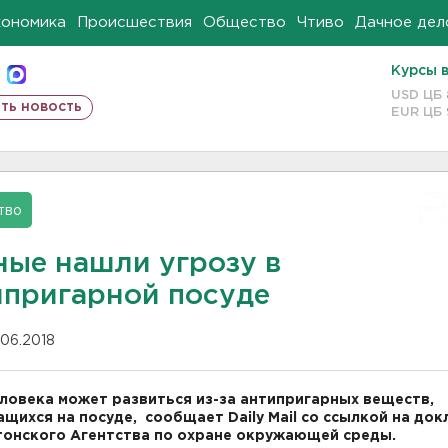
кономика
Происшествия
Общество
Чтиво
Дачное дел
Курсы 
USD ЦБ
ть новость
EUR ЦБ
тво
ные нашли угрозу в
ипригарной посуде
.06.2018
еловека может развиться из-за антипригарных веществ,
щихся на посуде, сообщает Daily Mail со ссылкой на док
онского Агентства по охране окружающей среды.