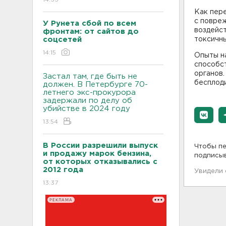
Как пер
с повре
У Рунета сбой по всем
воздейс
фронтам: от сайтов до
соцсетей
токсичны
14:15
Опыты н
способс
органов.
Застал там, где быть не
бесплод
должен. В Петербурге 70-
летнего экс-прокурора
задержали по делу об
убийстве в 2024 году
13:54
В России разрешили выпуск
Чтобы пе
и продажу марок бензина,
подписы
от которых отказывались с
2012 года
Увидели
13:37
РЕКЛАМА