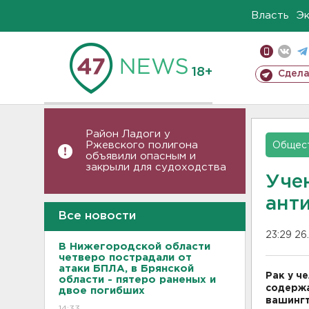
Власть
Э
18+
Сдела
Район Ладоги у
Ржевского полигона
Общес
объявили опасным и
закрыли для судоходства
Уче
ант
Все новости
23:29 26
В Нижегородской области
четверо пострадали от
атаки БПЛА, в Брянской
Рак у ч
области - пятеро раненых и
содержа
двое погибших
вашингт
14:33