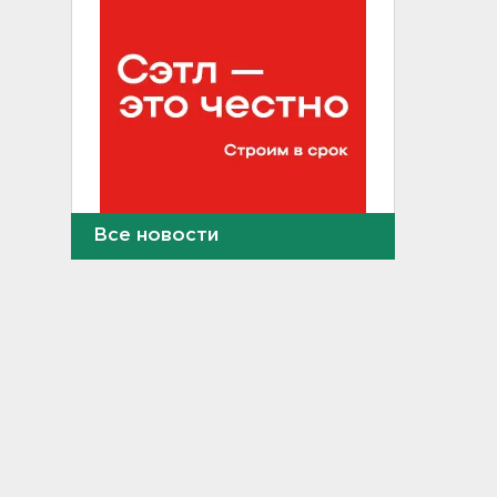
Все новости
41 тысяча из 117: столько по
отдельной квоте прошли в
университеты участники
СВО и их дети
13:19