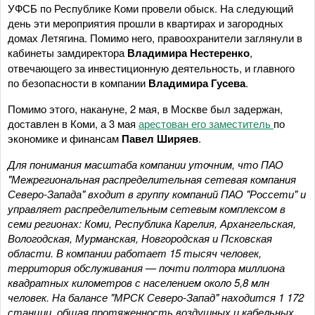
УФСБ по Республике Коми провели обыск. На следующий
день эти мероприятия прошли в квартирах и загородных
домах Летягина. Помимо него, правоохранители заглянули в
кабинеты замдиректора
Владимира Нестеренко
,
отвечающего за инвестиционную деятельность, и главного
по безопасности в компании
Владимира Гусева
.
Помимо этого, накануне, 2 мая, в Москве был задержан,
доставлен в Коми, а 3 мая
арестован его заместитель
по
экономике и финансам
Павел Ширяев
.
Для понимания масштаба компании уточним, что ПАО
"Межрегиональная распределительная сетевая компания
Северо-Запада" входит в группу компаний ПАО "Россети" и
управляет распределительным сетевым комплексом в
семи регионах: Коми, Республика Карелия, Архангельская,
Вологодская, Мурманская, Новгородская и Псковская
области. В компании работает 15 тысяч человек,
территория обслуживания — почти полтора миллиона
квадратных километров с населением около 5,8 млн
человек. На балансе "МРСК Северо-Запад" находится 1 172
станции, общая протяженность воздушных и кабельных