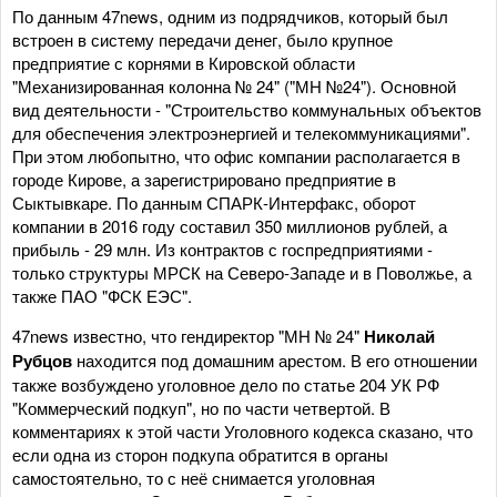
По данным 47news, одним из подрядчиков, который был
встроен в систему передачи денег, было крупное
предприятие с корнями в Кировской области
"Механизированная колонна № 24" ("МН №24"). Основной
вид деятельности - "Строительство коммунальных объектов
для обеспечения электроэнергией и телекоммуникациями".
При этом любопытно, что офис компании располагается в
городе Кирове, а зарегистрировано предприятие в
Сыктывкаре. По данным СПАРК-Интерфакс, оборот
компании в 2016 году составил 350 миллионов рублей, а
прибыль - 29 млн. Из контрактов с госпредприятиями -
только структуры МРСК на Северо-Западе и в Поволжье, а
также ПАО "ФСК ЕЭС".
47news известно, что гендиректор "МН № 24"
Николай
Рубцов
находится под домашним арестом. В его отношении
также возбуждено уголовное дело по статье 204 УК РФ
"Коммерческий подкуп", но по части четвертой. В
комментариях к этой части Уголовного кодекса сказано, что
если одна из сторон подкупа обратится в органы
самостоятельно, то с неё снимается уголовная