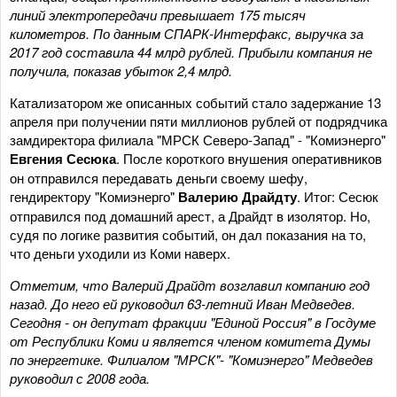
линий электропередачи превышает 175 тысяч
километров. По данным СПАРК-Интерфакс, выручка за
2017 год составила 44 млрд рублей. Прибыли компания не
получила, показав убыток 2,4 млрд.
Катализатором же описанных событий стало задержание 13
апреля при получении пяти миллионов рублей от подрядчика
замдиректора филиала "МРСК Северо-Запад" - "Комиэнерго"
Евгения Сесюка
. После короткого внушения оперативников
он отправился передавать деньги своему шефу,
гендиректору "Комиэнерго"
Валерию Драйдту
. Итог: Сесюк
отправился под домашний арест, а Драйдт в изолятор. Но,
судя по логике развития событий, он дал показания на то,
что деньги уходили из Коми наверх.
Отметим, что Валерий Драйдт возглавил компанию год
назад. До него ей руководил 63-летний Иван Медведев.
Сегодня - он депутат фракции "Единой Россия" в Госдуме
от Республики Коми и является членом комитета Думы
по энергетике. Филиалом "МРСК"- "Комиэнерго" Медведев
руководил с 2008 года.