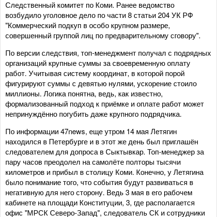
Следственный комитет по Коми. Ранее ведомство
возбудило уголовное дело по части 8 статьи 204 УК РФ
"Коммерческий подкуп в особо крупном размере,
совершенный группой лиц по предварительному сговору".
По версии следствия, топ-менеджмент получал с подрядных
организаций крупные суммы за своевременную оплату
работ. Учитывая систему координат, в которой порой
фигурируют суммы с девятью нулями, ускорение стоило
миллионы. Логика понятна, ведь, как известно,
формализованный подход к приёмке и оплате работ может
непринуждённо погубить даже крупного подрядчика.
По информации 47news, еще утром 14 мая Летягин
находился в Петербурге и в этот же день был приглашён
следователем для допроса в Сыктывкар. Топ-менеджер за
пару часов преодолел на самолёте полторы тысячи
километров и прибыл в столицу Коми. Конечно, у Летягина
было понимание того, что события будут развиваться в
негативную для него сторону. Ведь 3 мая в его рабочем
кабинете на площади Конституции, 3, где располагается
офис "МРСК Северо-Запад", следователь СК и сотрудники