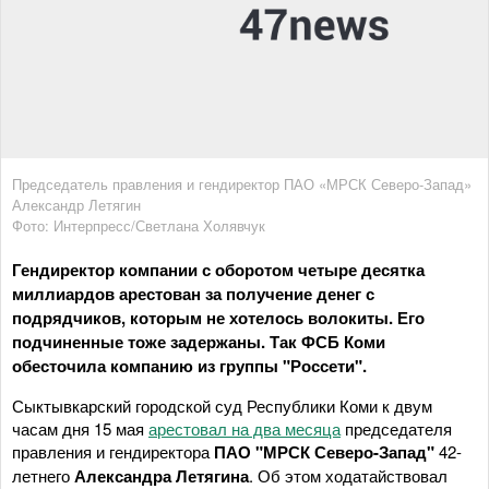
Председатель правления и гендиректор ПАО «МРСК Северо-Запад»
Александр Летягин
Фото: Интерпресс/Светлана Холявчук
Гендиректор компании с оборотом четыре десятка
миллиардов арестован за получение денег с
подрядчиков, которым не хотелось волокиты. Его
подчиненные тоже задержаны. Так ФСБ Коми
обесточила компанию из группы "Россети".
Сыктывкарский городской суд Республики Коми к двум
часам дня 15 мая
арестовал на два месяца
председателя
правления и гендиректора
ПАО "МРСК Северо-Запад"
42-
летнего
Александра Летягина
. Об этом ходатайствовал