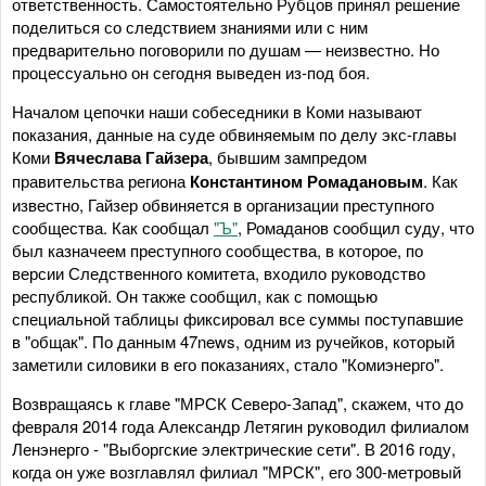
ответственность. Самостоятельно Рубцов принял решение
поделиться со следствием знаниями или с ним
предварительно поговорили по душам — неизвестно. Но
процессуально он сегодня выведен из-под боя.
Началом цепочки наши собеседники в Коми называют
показания, данные на суде обвиняемым по делу экс-главы
Коми
Вячеслава Гайзера
, бывшим зампредом
правительства региона
Константином Ромадановым
. Как
известно, Гайзер обвиняется в организации преступного
сообщества. Как сообщал
"Ъ"
, Ромаданов сообщил суду, что
был казначеем преступного сообщества, в которое, по
версии Следственного комитета, входило руководство
республикой. Он также сообщил, как с помощью
специальной таблицы фиксировал все суммы поступавшие
в "общак". По данным 47news, одним из ручейков, который
заметили силовики в его показаниях, стало "Комиэнерго".
Возвращаясь к главе "МРСК Северо-Запад", скажем, что до
февраля 2014 года Александр Летягин руководил филиалом
Ленэнерго - "Выборгские электрические сети". В 2016 году,
когда он уже возглавлял филиал "МРСК", его 300-метровый