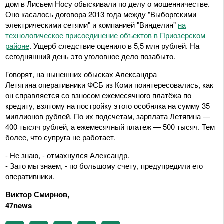
дом в Лисьем Носу обыскивали по делу о мошенничестве.
Оно касалось договора 2013 года между "Выборгскими
электрическими сетями" и компанией "Винделин"
на
технологическое присоединение объектов в Приозерском
районе
. Ущерб следствие оценило в 5,5 млн рублей. На
сегодняшний день это уголовное дело позабыто.
Говорят, на нынешних обысках Александра
Летягина оперативники ФСБ из Коми поинтересовались, как
он справляется со взносом ежемесячного платёжа по
кредиту, взятому на постройку этого особняка на сумму 35
миллионов рублей. По их подсчетам, зарплата Летягина —
400 тысяч рублей, а ежемесячный платеж — 500 тысяч. Тем
более, что супруга не работает.
- Не знаю, - отмахнулся Александр.
- Зато мы знаем, - по большому счету, предупредили его
оперативники.
Виктор Смирнов,
47news