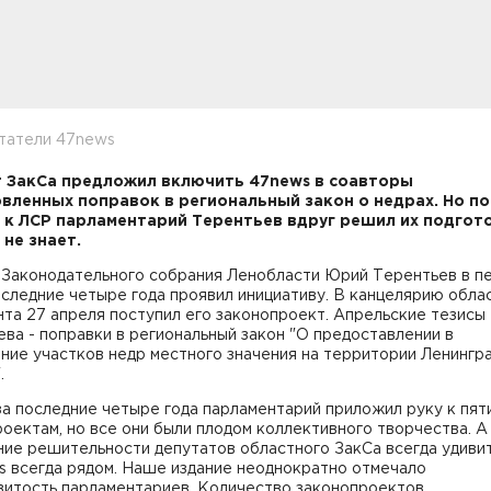
итатели 47news
 ЗакСа предложил включить 47news в соавторы
вленных поправок в региональный закон о недрах. Но п
 к ЛСР парламентарий Терентьев вдруг решил их подгот
 не знает.
 Законодательного собрания Ленобласти Юрий Терентьев в п
оследние четыре года проявил инициативу. В канцелярию обла
та 27 апреля поступил его законопроект. Апрельские тезисы
ва - поправки в региональный закон "О предоставлении в
ние участков недр местного значения на территории Ленингр
.
а последние четыре года парламентарий приложил руку к пят
оектам, но все они были плодом коллективного творчества. А
ие решительности депутатов областного ЗакСа всегда удивит
s всегда рядом. Наше издание неоднократно отмечало
витость парламентариев. Количество законопроектов,