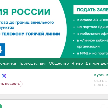
кономика
Происшествия
Общество
Чтиво
Дачное дел
Курсы 
USD ЦБ
ть новость
EUR ЦБ