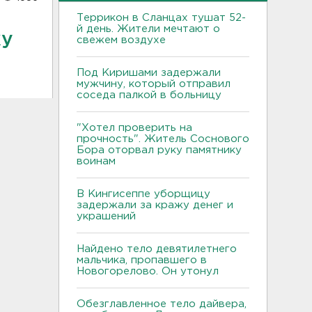
Террикон в Сланцах тушат 52-
й день. Жители мечтают о
ку
свежем воздухе
Под Киришами задержали
мужчину, который отправил
соседа палкой в больницу
"Хотел проверить на
прочность". Житель Соснового
Бора оторвал руку памятнику
воинам
В Кингисеппе уборщицу
задержали за кражу денег и
украшений
Найдено тело девятилетнего
мальчика, пропавшего в
Новогорелово. Он утонул
Обезглавленное тело дайвера,