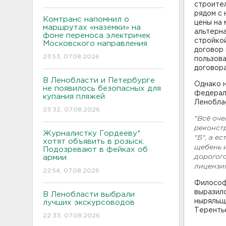
строител
рядом с 
Комтранс напомнил о
цены на 
маршрутах «наземки» на
альтерна
фоне переноса электричек
стройкой
Московского направления
договор 
23:53, 07.08.2026
пользова
договора
В Ленобласти и Петербурге
Однако 
не появилось безопасных для
федерал
купания пляжей
Ленобла
23:32, 07.08.2026
"Всё оче
реконст
Журналистку Гордееву*
"Б", а е
хотят объявить в розыск.
щебень и
Подозревают в фейках об
дорогого
армии
лицензи
22:54, 07.08.2026
Философ
выразилс
В Ленобласти выбрали
ныряльщи
лучших экскурсоводов
Теренть
22:33, 07.08.2026