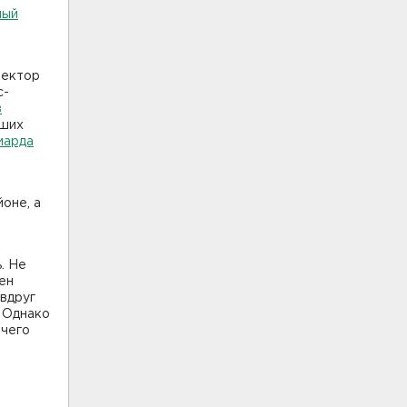
ный
в
ректор
с-
в
йших
иарда
оне, а
. Не
ен
 вдруг
Однако
 чего