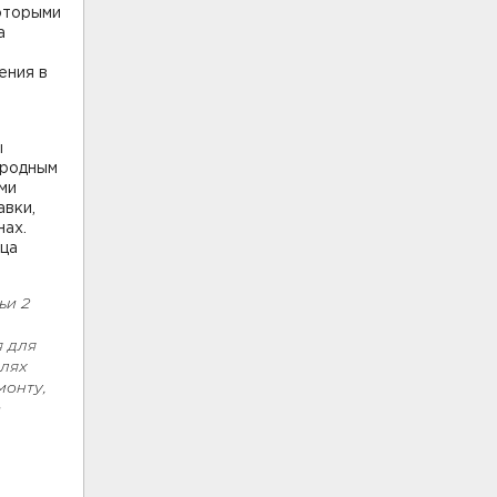
которыми
а
ения в
ы
ародным
ми
авки,
нах.
ица
ьи 2
я для
елях
монту,
з