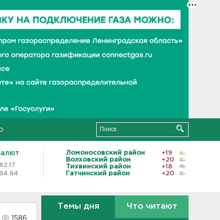
о
валют
Ломоносовский район
+19
Волховский район
+20
82.17
Тихвинский район
+18
94.84
Гатчинский район
+20
Темы дня
Что читают
1586