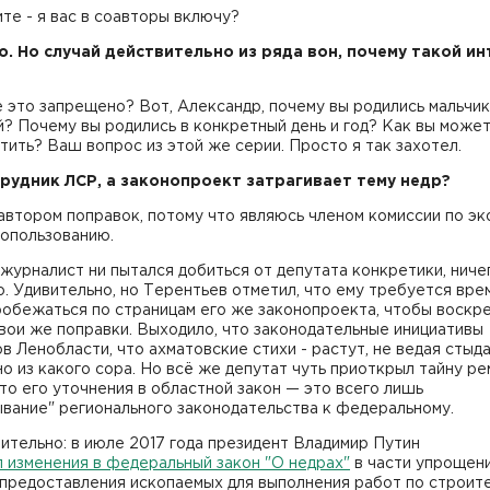
ите - я вас в соавторы включу?
до. Но случай действительно из ряда вон, почему такой ин
е это запрещено? Вот, Александр, почему вы родились мальчик
? Почему вы родились в конкретный день и год? Как вы может
тить? Ваш вопрос из этой же серии. Просто я так захотел.
трудник ЛСР, а законопроект затрагивает тему недр?
 автором поправок, потому что являюсь членом комиссии по эк
допользованию.
журналист ни пытался добиться от депутата конкретики, ниче
. Удивительно, но Терентьев отметил, что ему требуется врем
обежаться по страницам его же законопроекта, чтобы воскре
вои же поправки. Выходило, что законодательные инициативы
в Ленобласти, что ахматовские стихи - растут, не ведая стыда
о из какого сора. Но всё же депутат чуть приоткрыл тайну ре
что его уточнения в областной закон — это всего лишь
вание" регионального законодательства к федеральному.
ительно: в июле 2017 года президент Владимир Путин
 изменения в федеральный закон "О недрах"
в части упрощен
 предоставления ископаемых для выполнения работ по строит