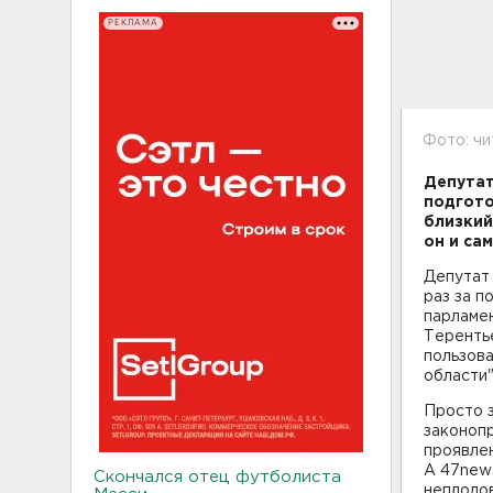
РЕКЛАМА
Фото: ч
Депутат
подгото
близкий
он и сам
Депутат
раз за п
парламен
Терентье
пользова
области"
Просто з
законопр
проявлен
А 47new
Скончался отец футболиста
неплодо