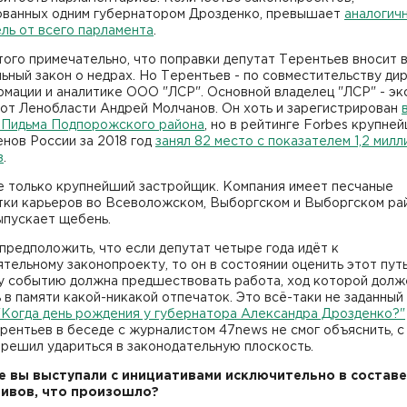
ованных одним губернатором Дрозденко, превышает
аналогич
ль от всего парламента
.
ого примечательно, что поправки депутат Терентьев вносит 
ьный закон о недрах. Но Терентьев - по совместительству ди
мации и аналитике ООО "ЛСР". Основной владелец "ЛСР" - эк
 от Ленобласти Андрей Молчанов. Он хоть и зарегистрирован
 Пидьма Подпорожского района
, но в рейтинге Forbes крупне
нов России за 2018 год
занял 82 место с показателем 1,2 милл
в
.
е только крупнейший застройщик. Компания имеет песчаные
тки карьеров во Всеволожском, Выборгском и Выборгском рай
ыпускает щебень.
предположить, что если депутат четыре года идёт к
тельному законопроекту, то он в состоянии оценить этот путь
у событию должна предшествовать работа, ход которой долж
 в памяти какой-никакой отпечаток. Это всё-таки не заданный
"Когда день рождения у губернатора Александра Дрозденко?"
ентьев в беседе с журналистом 47news не смог объяснить, с
 решил удариться в законодательную плоскость.
е вы выступали с инициативами исключительно в составе
ивов, что произошло?