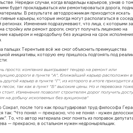
ьстве. Нередки случаи, когда владельцы карьеров, узнав о том
ними будет прокладываться или ремонтироваться дорога, под
материалы. В результате автодорожникам приходится искать
тивные карьеры, которые иногда могут располагаться в сосед
 регионах. Изменения подразумевают, что лица, с которыми з
на стройку или ремонт дороги, смогут получать лицензию на
ние карьером и недродобычу без аукциона на срок исполнени
.
на пальцах Терентьев всё же смог объяснить преимущества
ьной инициативы, которую ему пришлось подгонять под реали
сти:
нь просто: компания выигрывает тендер на ремонт или
рукцию дороги в пункте "А", ближайший карьер расположен в
сть другой карьер в пункте "Г", из которого в итоге приходится 
 песок, так как в пункт "Б" высокие цены. Но и перевозка тож
 стоит. Изменения позволят строителям дорог получить досту
ям на добычу ископаемых без аукционов"
 Сократ, после того как проштудировал труд философа Гера
я так: "Что понял — прекрасно, что не понял - нужен делосски
к". То, что автор материала смог понять из поправок депутат
ева — прекрасно, в остальном нужен недроныряльщик.