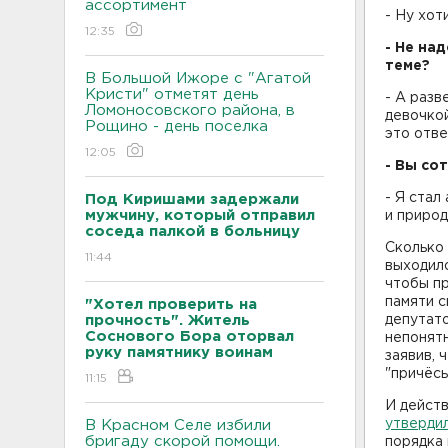
ассортимент
- Ну хот
12:35
- Не на
теме?
В Большой Ижоре с "Агатой
Кристи" отметят день
- А разв
Ломоносовского района, в
девочкой
Рощино - день поселка
это отве
12:05
- Вы со
- Я стал
Под Киришами задержали
мужчину, который отправил
и приро
соседа палкой в больницу
Сколько 
11:44
выходило
чтобы пр
памяти с
"Хотел проверить на
прочность". Житель
депутато
Соснового Бора оторвал
непонятн
руку памятнику воинам
заявив, 
"причёсы
11:15
И действ
утвердил
В Красном Селе избили
бригаду скорой помощи.
порядка