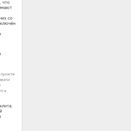
, что
нимают
них со
аключён
я
и
 пункте
везти
е
п к
клита,
й
а