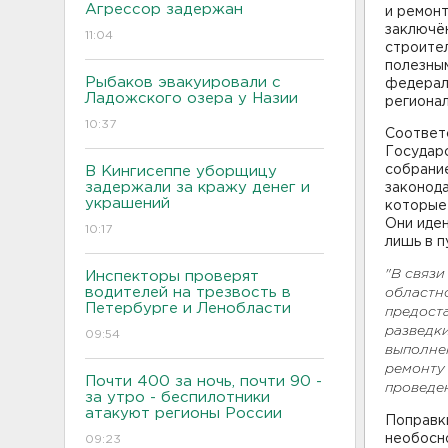
Агрессор задержан
и ремонт
заключё
11:04
строител
полезным
Рыбаков эвакуировали с
федерал
Ладожского озера у Назии
регионал
10:37
Соответ
Государ
собрание
В Кингисеппе уборщицу
задержали за кражу денег и
законода
украшений
которые 
Они иден
10:17
лишь в п
"В связи
Инспекторы проверят
водителей на трезвость в
областн
Петербурге и Ленобласти
предост
разведк
09:54
выполнен
ремонту
Почти 400 за ночь, почти 90 -
проведе
за утро - беспилотники
атакуют регионы России
Поправки
необосно
09:23