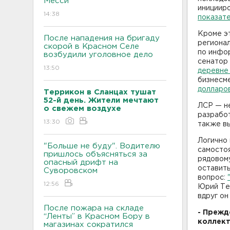
Месси
инициир
14:38
показате
Кроме эт
После нападения на бригаду
регионал
скорой в Красном Селе
по инфор
возбудили уголовное дело
сенатор
13:50
деревне
бизнесме
долларо
Террикон в Сланцах тушат
52-й день. Жители мечтают
ЛСР — н
о свежем воздухе
разрабо
13:30
также в
Логично 
"Больше не буду". Водителю
самостоя
пришлось объясняться за
рядовом
опасный дрифт на
оставить
Суворовском
вопрос:
12:56
Юрий Тер
вдруг он
После пожара на складе
- Прежд
“Ленты” в Красном Бору в
коллект
магазинах сократился