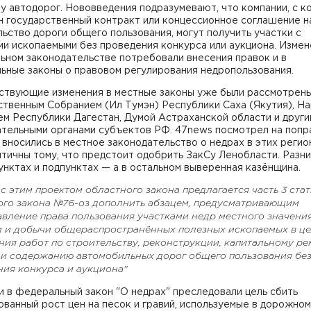
у автодорог. Нововведения подразумевают, что компании, с 
н государственный контракт или концессионное соглашение н
ьство дороги общего пользования, могут получить участки с
и ископаемыми без проведения конкурса или аукциона. Измен
ьном законодательстве потребовали внесения правок и в
ьные законы о правовом регулирования недропользования.
ствующие изменения в местные законы уже были рассмотрен
ственным Собранием (Ил Тумэн) Республики Саха (Якутия), Н
м Республики Дагестан, Думой Астраханской области и други
тельными органами субъектов РФ. 47news посмотрел на попр
вносились в местное законодательство о недрах в этих регио
тичны тому, что предстоит одобрить ЗакСу Ленобласти. Разн
унктах и подпунктах — а в остальном выверенная казёнщина.
 с этим проектом областного закона предлагается часть 3 стат
ого закона №76-оз дополнить абзацем, предусматривающим
авление права пользования участками недр местного значени
и и добычи общераспространённых полезных ископаемых в ц
ия работ по строительству, реконструкции, капитальному ре
 и содержанию автомобильных дорог общего пользования бе
ния конкурса и аукциона"
 в федеральный закон "О недрах" преследовали цель сбить
ванный рост цен на песок и гравий, используемые в дорожном