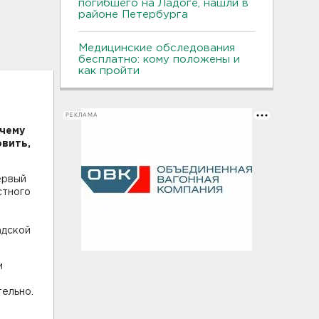
погибшего на Ладоге, нашли в
районе Петербурга
Медицинские обследования
бесплатно: кому положены и
как пройти
РЕКЛАМА
очему
овить,
ервый
стного
адской
и
ельно.