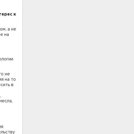
терес к
ом, а не
е на
ологии
го не
я на то
сить в
,
месла,
ия
ельству