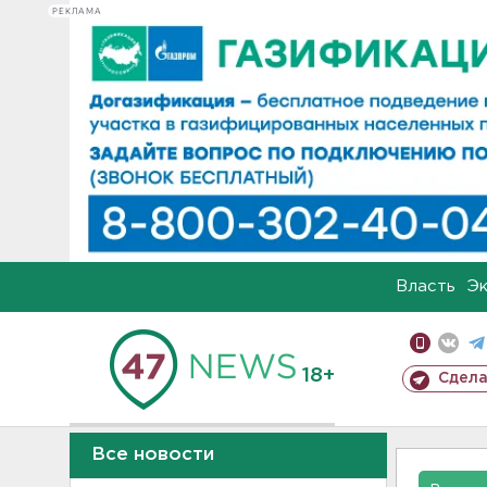
РЕКЛАМА
Власть
Э
18+
Сдела
Все новости