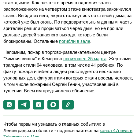
этаж дымом. Как раз в это время в одном из залов
расположенного на четвертом этаже кинотеатра закончился
сеанс. Выйдя из него, люди столкнулись со стеной дыма, за
которой уже был огонь. По предварительным данным, часть
зрителей решили прорываться через дым, но не прошли
дальше дверей запасного выхода, которые были
блокированы. Остальные
погибли в зале
.
Напомним, пожар в торгово-развлекательном центре
"Зимняя вишня" в Кемерово
произошел 25 марта
. Жертвами
трагедии стали 64 человека, в том числе 41 ребенок. По
факту пожара и гибели людей расследуется несколько
уголовных дел, фигурантами которых стали восемь человек,
в том числе пожарный Сергей Генин, участвовавший в
тушении. Всем им предъявлено обвинение.
Чтобы первыми узнавать о главных событиях в
Ленинградской области - подписывайтесь на
канал 47news в
Telegram
и
в Maх