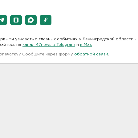
рвыми узнавать о главных событиях в Ленинградской области -
вайтесь на
канал 47news в Telegram
и
в Maх
 опечатку? Сообщите через форму
обратной связи
.