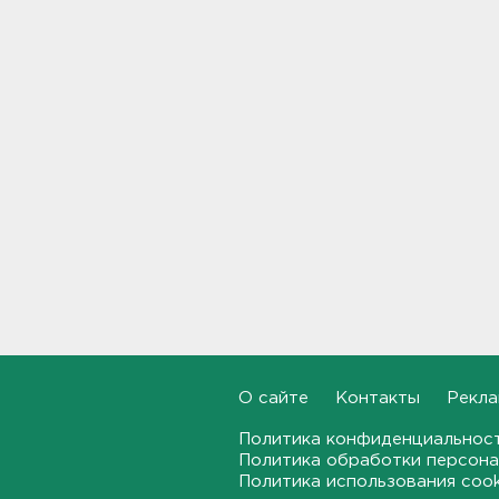
Наезд моторной лодки на
матрас с детьми в
Ленобласти стал уголовным
делом
18:22, 06.08.2026
Фермеры в Ленобласти
смогут получить до 8 млн
рублей на развитие
хозяйства
18:07, 06.08.2026
На "Сортавалу" съехались
спасатели и дорожники.
Отрабатывали легенду о
крупном ДТП
17:50, 06.08.2026
О сайте
Контакты
Рекла
В пятницу вузы публикуют
списки. Ленобласть подвела
Политика конфиденциальнос
итоги приемной
кампании-2026
Политика обработки персона
Политика использования coo
17:36, 06.08.2026