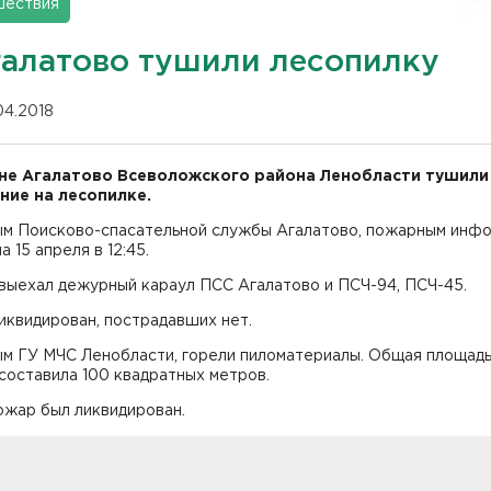
шествия
галатово тушили лесопилку
04.2018
не Агалатово Всеволожского района Ленобласти тушили
ние на лесопилке.
ым Поисково-спасательной службы Агалатово, пожарным инф
а 15 апреля в 12:45.
 выехал дежурный караул ПСС Агалатово и ПСЧ-94, ПСЧ-45.
иквидирован, пострадавших нет.
ым ГУ МЧС Ленобласти, горели пиломатериалы. Общая площад
составила 100 квадратных метров.
пожар был ликвидирован.