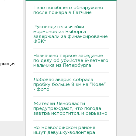
Тело погибшего обнаружено
после пожара в Гатчине
Руководителя ячейки
мормонов из Выборга
задержали за финансирование
ФБК*
Назначено первое заседание
по делу об убийстве 9-летнего
ормация
мальчика из Петербурга
Лобовая авария собрала
пробку больше 8 км на "Коле"
- фото
ь
Жителей Ленобласти
предупреждают, что погода
завтра испортится, и серьезно
Во Всеволожском районе
ищут девушку-волонтера