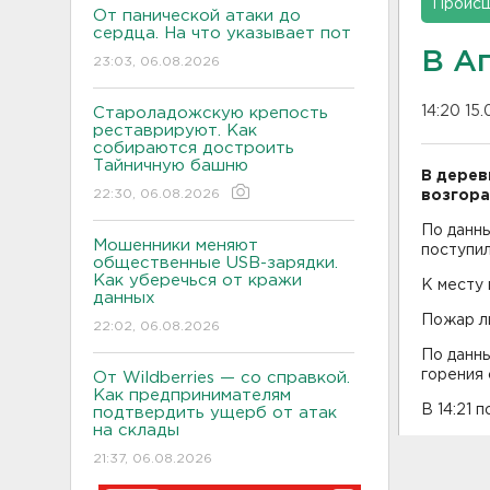
Проис
От панической атаки до
сердца. На что указывает пот
В А
23:03, 06.08.2026
14:20 15.
Староладожскую крепость
реставрируют. Как
собираются достроить
Тайничную башню
В дерев
22:30, 06.08.2026
возгора
По данн
Мошенники меняют
поступил
общественные USB-зарядки.
Как уберечься от кражи
К месту
данных
Пожар л
22:02, 06.08.2026
По данн
горения 
От Wildberries — со справкой.
Как предпринимателям
В 14:21 
подтвердить ущерб от атак
на склады
21:37, 06.08.2026