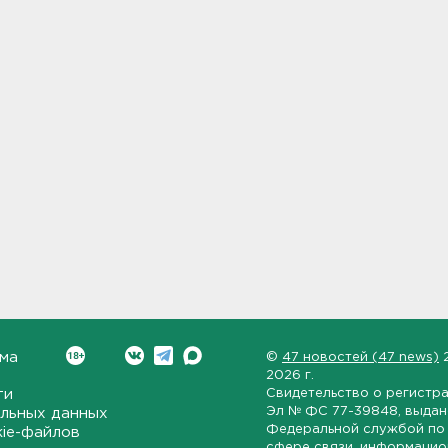
ма
©
47 новостей (47 news)
2026 г.
ти
Свидетельство о регистр
Эл № ФС 77-39848
, выда
льных данных
Федеральной службой по 
kie-файлов
сфере связи, информаци