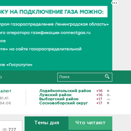
о
валют
Лодейнопольский район
+16
Лужский район
+16
81.41
Выборгский район
+17
94.06
Сосновоборский округ
+17
Темы дня
Что читают
727