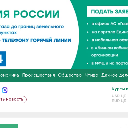
кономика
Происшествия
Общество
Чтиво
Дачное дел
Курсы 
USD ЦБ
ть новость
EUR ЦБ