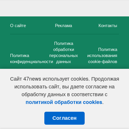
О сайте
Реклама
Контакты
Политика
обработки
Политика
Политика
персональных
использования
конфиденциальности
данных
cookie-файлов
Сайт 47news использует cookies. Продолжая
использовать сайт, вы даете согласие на
©
47 новостей (47 news)
2005 — 2026 г.
обработку данных в соответствии с
Свидетельство о регистрации СМИ Эл № ФС 77-39848, выдано
Федеральной службой по надзору в сфере связи,
.
политикой обработки cookies
информационных технологий и массовых коммуникаций
(Роскомнадзор) от 18 мая 2010г.
Согласен