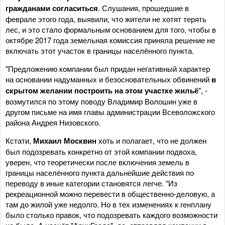
гражданами согласиться
. Слушания, прошедшие в
феврале этого года, выявили, что жители не хотят терять
лес, и это стало формальным основанием для того, чтобы в
октябре 2017 года земельная комиссия приняла решение не
включать этот участок в границы населённого пункта.
"Предложению компании был придан негативный характер
на основании надуманных и безосновательных обвинений
в
скрытом желании построить на этом участке жильё
", -
возмутился по этому поводу Владимир Волошин уже в
другом письме на имя главы администрации Всеволожского
района Андрея Низовского.
Кстати,
Михаил Москвин
хоть и полагает, что не должен
был подозревать конкретно от этой компании подвоха,
уверен, что теоретически после включения земель в
границы населённого пункта дальнейшие действия по
переводу в иные категории становятся легче. "Из
рекреационной можно перевести в общественно-деловую, а
там до жилой уже недолго. Но в тех изменениях к генплану
было столько правок, что подозревать каждого возможности