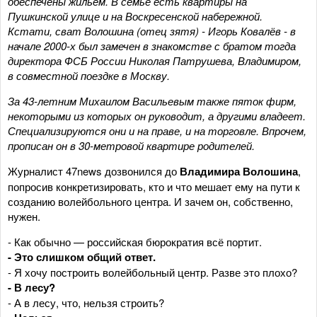
обеспечены жильем. В семье есть квартиры на
Пушкинской улице и на Воскресенской набережной
.
Кстати, сват Волошина (отец зятя) - Игорь Ковалёв - в
начале 2000-х был замечен в знакомстве с братом тогда
директора ФСБ России Николая Патрушева, Владимиром,
в совместной поездке в Москву.
За 43-летним Михаилом Васильевым также пяток фирм,
некоторыми из которых он руководит, а другими владеет.
Специализируются они и на праве, и на торговле. Впрочем,
прописан он в 30-метровой квартире родителей.
Журналист 47news дозвонился до
Владимира Волошина
,
попросив конкретизировать, кто и что мешает ему на пути к
созданию волейбольного центра. И зачем он, собственно,
нужен.
- Как обычно — российская бюрократия всё портит.
- Это слишком общий ответ.
- Я хочу построить волейбольный центр. Разве это плохо?
- В лесу?
- А в лесу, что, нельзя строить?