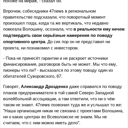
похоже на мираж, - сказал он.
Впрочем, собеседники 47news в региональном
правительстве подсказали, что поворотный момент
произошел тогда, когда та же вертикаль, что недавно
помогала Волошину, осознала, что
в реальности ему нечем
подтвердить свои серьёзные намерения по поводу
спортивного центра
. До сих пор он не представил ни
проекта, ни познакомил с инвестором.
- Пока не принесёт гарантии и не раскроет источники
финансирования, разговоров быть не может. Мы что ему,
пионеры что ли? - высказался по этому поводу один из
обитателей Суворовского, 67.
Говорят,
Александр Дрозденко
даже справился по поводу
планов предпринимателя в той самой Северо-Западной
волейбольной ассоциации, а там ответили, что ни о чём
таком не знают. 47news позвонил туда же и услышал то же:
"Наша организация никак не связана с проектами Волошина,
ни о каких центрах во Всеволожске не знаем. Мы не
считаем, что с ним можно иметь дело".