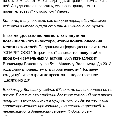
не было. А насчёт "АрхиГрада", да, отправлял компании в
неё. А куда ещё отправлять, если она принадлежит
правительству?" - сказал он 47news.
Кстати, в случае, если его теория верна, обсуждаемые
гектары в итоге будут стоить 400 миллионов рублей.
Впрочем,
достаточно немного взглянуть на
потенциального инвестора, чтобы понять опасения
местных жителей.
По данным информационной системы
"СПАРК", ООО "Петроинвест" занимается
покупкой и
продажей земельных участков
. 85% принадлежит
Владимиру Волошину, а 15% - Михаилу Васильеву. До 2012
года фирма принадлежала строительному "Норманн-
холдингу", из его громких проектов — недостроенное
"Десяткино 2.0".
Владимиру Волошину сейчас 67 лет, но на пенсионера он не
похож. В списке его владений десяток компаний различного
профиля, занимающихся и бухучётом, и сдачей мест для
кратковременного проживания, и оптовой торговлей, и
перевозками, и древесным сырьём. И дочь, и сын