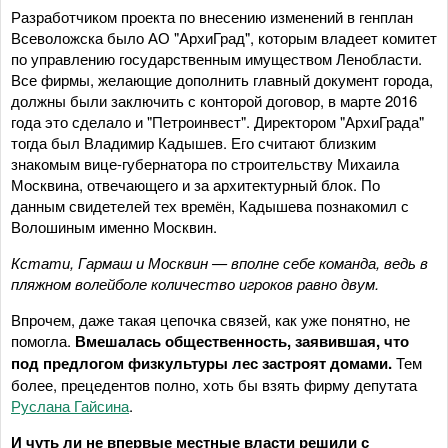
Разработчиком проекта по внесению изменений в генплан
Всеволожска было АО "АрхиГрад", которым владеет комитет
по управлению государственным имуществом Ленобласти.
Все фирмы, желающие дополнить главный документ города,
должны были заключить с конторой договор, в марте 2016
года это сделало и "Петроинвест". Директором "АрхиГрада"
тогда был Владимир Кадышев. Его считают близким
знакомым вице-губернатора по строительству Михаила
Москвина, отвечающего и за архитектурный блок. По
данным свидетелей тех времён, Кадышева познакомил с
Волошиным именно Москвин.
Кстати, Гармаш и Москвин — вполне себе команда, ведь в
пляжном волейболе количество игроков равно двум.
Впрочем, даже такая цепочка связей, как уже понятно, не
помогла.
Вмешалась общественность, заявившая, что
под предлогом физкультуры лес застроят домами.
Тем
более, прецедентов полно, хоть бы взять фирму депутата
Руслана Гайсина
.
И чуть ли не впервые местные власти решили с