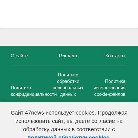
О сайте
Реклама
Контакты
Политика
обработки
Политика
Политика
персональных
использования
конфиденциальности
данных
cookie-файлов
Сайт 47news использует cookies. Продолжая
использовать сайт, вы даете согласие на
©
47 новостей (47 news)
2005 — 2026 г.
обработку данных в соответствии с
Свидетельство о регистрации СМИ Эл № ФС 77-39848, выдано
Федеральной службой по надзору в сфере связи,
.
политикой обработки cookies