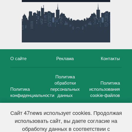
О сайте
Реклама
Контакты
Политика
обработки
Политика
Политика
персональных
использования
конфиденциальности
данных
cookie-файлов
Сайт 47news использует cookies. Продолжая
использовать сайт, вы даете согласие на
©
47 новостей (47 news)
2005 — 2026 г.
обработку данных в соответствии с
Свидетельство о регистрации СМИ Эл № ФС 77-39848, выдано