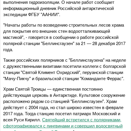
выполнения гидроизоляции. О начале работ сообщает
информационный дневник Российской антарктической
экспедиции ФГБУ "ААНИИ".
"Начаты работы по возведению строительных лесов храма
для покрытия его внешних стен водоотталкивающей
мастикой", - говорится в сообщении о работе российской
полярной станции "Беллинсгаузен" за 21 — 28 декабря 2017
года.
Также российских полярников с "Беллинсгаузена" на неделе
с дружественными визитами посетили коллеги с болгарской
станции "Святой Климент Охридский", перуанской станции
"Мачу-Пикчу" и бразильской станции "Команданте Феррас".
Храм Святой Троицы — единственная постоянно
действующая церковь в Антарктиде. Культовое сооружение
расположено рядом со станцией "Беллинсгаузен". Храм
действует с 2004 года, но стал широко известен в феврале
2017 года. Тогда станцию посетил патриарх Московский и
всея Руси Кирилл.
Святейший встретился с полярниками,
сфотографиовался с пингвинами и совершил водосвятный