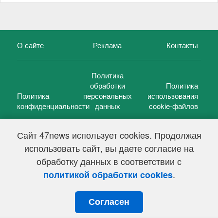
О сайте
Реклама
Контакты
Политика
обработки
Политика
Политика
персональных
использования
конфиденциальности
данных
cookie-файлов
Сайт 47news использует cookies. Продолжая
использовать сайт, вы даете согласие на
©
47 новостей (47 news)
2005 — 2026 г.
обработку данных в соответствии с
Свидетельство о регистрации СМИ Эл № ФС 77-39848, выдано
Федеральной службой по надзору в сфере связи,
.
политикой обработки cookies
информационных технологий и массовых коммуникаций
(Роскомнадзор) от 18 мая 2010г.
Согласен