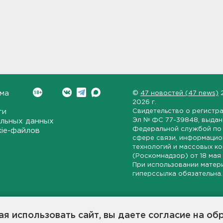
ма
©
47 новостей (47 news)
2026 г.
ти
Свидетельство о регистр
Эл № ФС 77-39848
, выда
льных данных
Федеральной службой по 
kie-файлов
сфере связи, информаци
технологий и массовых к
(Роскомнадзор) от
18 мая
При использовании матер
гиперссылка обязательна.
ет-издание, направленное на всестороннее освещение политиче
ской области, экономической и инвестиционной активности в ре
я использовать сайт, вы даете согласие на об
7 новостей» станет популярной и конструктивной площадкой дл