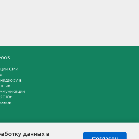
2005—
ации СМИ
но
надзору в
онных
оммуникаций
 2010г.
иалов
ской и
гионе.
работку данных в
я свободного
Согласен