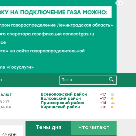
о
валют
Всеволожский район
+17
Волховский район
+17
82.17
Приозерский район
+14
94.84
Киришский район
+16
Темы дня
Что читают
606