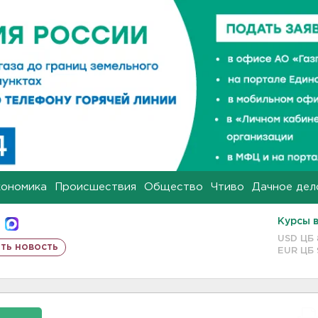
кономика
Происшествия
Общество
Чтиво
Дачное дел
Курсы 
USD ЦБ
ть новость
EUR ЦБ