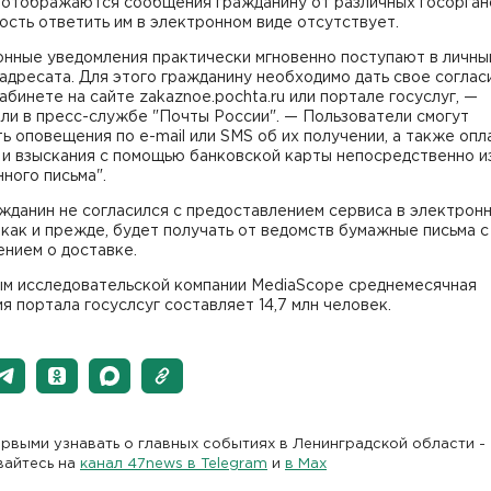
, отображаются сообщения гражданину от различных госорган
сть ответить им в электронном виде отсутствует.
онные уведомления практически мгновенно поступают в личны
адресата. Для этого гражданину необходимо дать свое соглас
абинете на сайте zakaznoe.pochta.ru или портале госуслуг, —
ли в пресс-службе "Почты России". — Пользователи смогут
ь оповещения по e-mail или SMS об их получении, а также опл
и взыскания с помощью банковской карты непосредственно и
ного письма".
жданин не согласился с предоставлением сервиса в электрон
, как и прежде, будет получать от ведомств бумажные письма с
нием о доставке.
ым исследовательской компании MediaScope среднемесячная
я портала госуслсуг составляет 14,7 млн человек.
рвыми узнавать о главных событиях в Ленинградской области -
вайтесь на
канал 47news в Telegram
и
в Maх