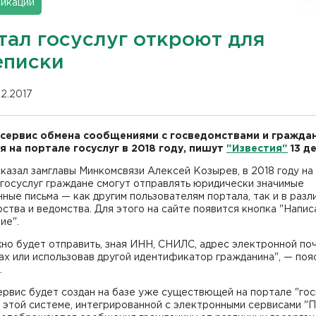
икации
тал госуслуг откроют для
еписки
12.2017
сервис обмена сообщениями с госведомствами и гражда
я на портале госуслуг в 2018 году, пишут
"Известия"
13 д
казал замглавы Минкомсвязи Алексей Козырев, в 2018 году на
госуслуг граждане смогут отправлять юридически значимые
ные письма — как другим пользователям портала, так и в разл
ства и ведомства. Для этого на сайте появится кнопка "Напис
ие".
но будет отправить, зная ИНН, СНИЛС, адрес электронной по
ах или использовав другой идентификатор гражданина", — поя
.
рвис будет создан на базе уже существющей на портале "гос
 этой системе, интегрированной с электронными сервисами "