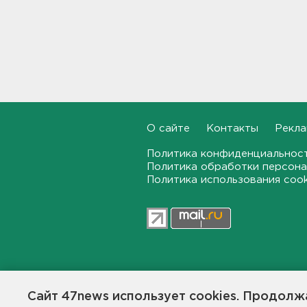
Ленинградского
перинатального центра
20:16, 07.08.2026
Больше часа.
Задерживаются электрички
между Петербургом и
Ленобластью
19:57, 07.08.2026
О сайте
Контакты
Рекла
В Гатчине два
Политика конфиденциальнос
спецтранспорта не поделили
Политика обработки персона
дорогу
Политика использования coo
19:36, 07.08.2026
Медведи Бу и Тяпа из «Дома
тигра» в Ленобласти
долетели до Ирландии
19:17, 07.08.2026
47news.ru — независимое интерн
общественной жизни в Ленинград
Сайт 47news использует cookies. Продолжа
Больше десятка человек
Создатели рассчитывают, что «4