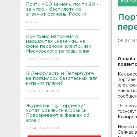
Коммун
Почти 400 за ночь, почти 90 -
за утро - беспилотники
атакуют регионы России
Пор
09:23
пер
Комтранс напомнил о
09:27 13.
маршрутах «наземки» на
фоне переноса электричек
Московского направления
Онлайн-
23:53, 07.08.2026
появитс
В Ленобласти и Петербурге
Как расс
не появилось безопасных для
портале 
купания пляжей
электрон
министер
23:32, 07.08.2026
сообщен
Журналистку Гордееву*
"Его мож
хотят объявить в розыск.
госуслуг
Подозревают в фейках об
Козырев
армии
Новый се
22:54, 07.08.2026
Сейчас в