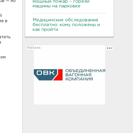
ов — но
мощный пожар – горели
машины на парковке
й
Медицинские обследования
ие в
бесплатно: кому положены и
как пройти
атить
з
РЕКЛАМА
ном