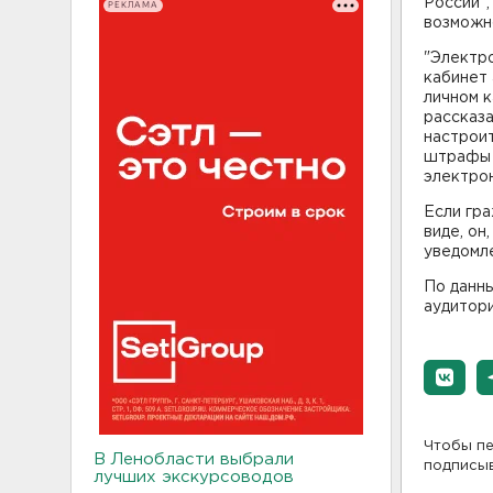
России"
РЕКЛАМА
возможно
"Электр
кабинет 
личном к
рассказа
настроит
штрафы 
электрон
Если гра
виде, он
уведомле
По данн
аудитори
Чтобы пе
В Ленобласти выбрали
подписы
лучших экскурсоводов