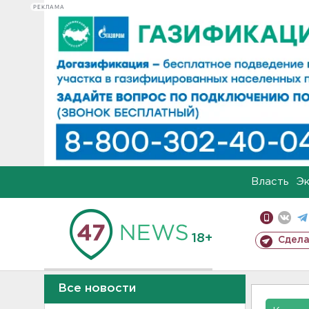
РЕКЛАМА
Власть
Э
18+
Сдела
Все новости