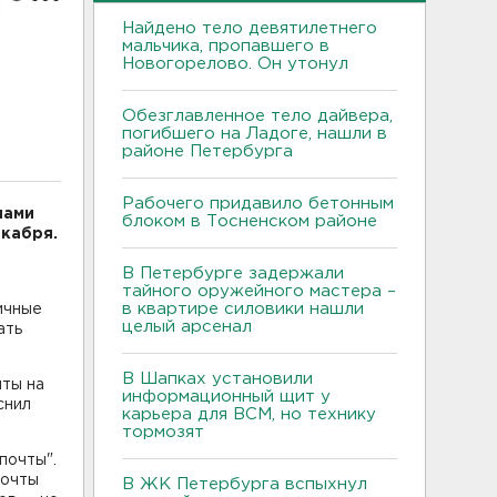
Найдено тело девятилетнего
мальчика, пропавшего в
Новогорелово. Он утонул
Обезглавленное тело дайвера,
погибшего на Ладоге, нашли в
районе Петербурга
Рабочего придавило бетонным
нами
блоком в Тосненском районе
екабря.
В Петербурге задержали
тайного оружейного мастера –
в квартире силовики нашли
ичные
целый арсенал
ать
В Шапках установили
чты на
информационный щит у
снил
карьера для ВСМ, но технику
тормозят
почты".
Почты
В ЖК Петербурга вспыхнул