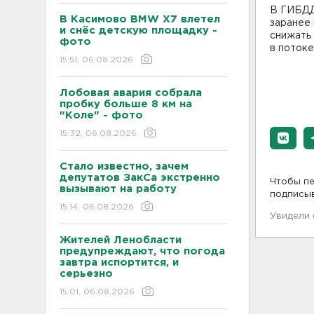
В ГИБДД
В Касимово BMW X7 влетел
заранее
и снёс детскую площадку -
снижать
фото
в потоке
15:51, 06.08.2026
Лобовая авария собрала
пробку больше 8 км на
"Коле" - фото
15:32, 06.08.2026
Стало известно, зачем
депутатов ЗакСа экстренно
Чтобы пе
вызывают на работу
подписы
15:14, 06.08.2026
Увидели
Жителей Ленобласти
предупреждают, что погода
завтра испортится, и
серьезно
15:01, 06.08.2026