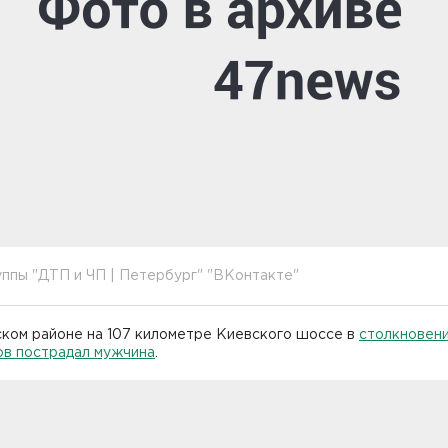
ппы "ДТП и ЧП | Петербург" "ВКонтакте"
ском районе на 107 километре Киевского шоссе в
столкновени
ов пострадал мужчина
.