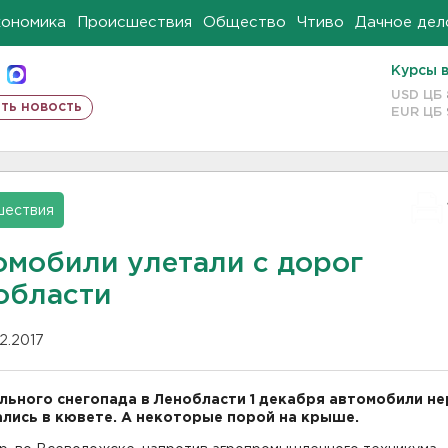
кономика
Происшествия
Общество
Чтиво
Дачное дел
Курсы 
USD ЦБ
ть новость
EUR ЦБ
шествия
омобили улетали с дорог
области
12.2017
ильного снегопада в Ленобласти 1 декабря автомобили н
лись в кювете. А некоторые порой на крыше.