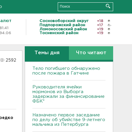
о
валют
Сосновоборский округ
+18
Подпорожский район
+17
81.41
Ломоносовский район
+19
94.06
Тосненский район
+19
Темы дня
Что читают
2592
Тело погибшего обнаружено
после пожара в Гатчине
Руководителя ячейки
мормонов из Выборга
задержали за финансирование
ФБК*
Назначено первое заседание
ередко
по делу об убийстве 9-летнего
мальчика из Петербурга