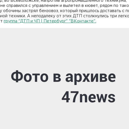
р, во Всеволожске, напротив агропромышленного техникума,
не справился с управлением и вылетел в кювет, рядом по так
у обочины застрял бензовоз, который пришлось доставать с 
ной техники. А неподалеку от этих ДТП столкнулись три легк
ет
группа "ДТП и ЧП | Петербург" "ВКонтакте"
.