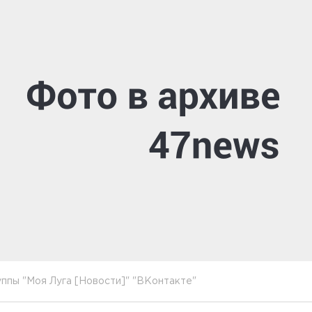
ппы "Моя Луга [Новости]" "ВКонтакте"