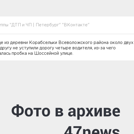
ппы "ДТП и ЧП | Петербург" "ВКонтакте"
де из деревни Корабсельки Всеволожского района около двух
 другу не уступили дорогу четыре водителя, из-за чего
алась пробка на Шоссейной улице.