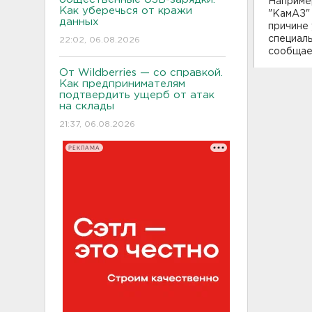
Наприме
Как уберечься от кражи
"КамАЗ" 
данных
причине 
специаль
22:02, 06.08.2026
сообща
От Wildberries — со справкой.
Как предпринимателям
подтвердить ущерб от атак
на склады
21:37, 06.08.2026
РЕКЛАМА