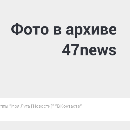
ппы "Моя Луга [Новости]" "ВКонтакте"