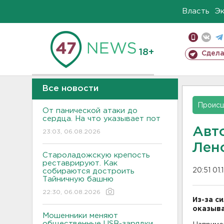
Власть
Э
18+
Сдела
Все новости
Проис
От панической атаки до
сердца. На что указывает пот
Авт
23:03, 06.08.2026
Лен
Староладожскую крепость
реставрируют. Как
20:51 01.
собираются достроить
Тайничную башню
22:30, 06.08.2026
Из-за с
оказыва
Мошенники меняют
общественные USB-зарядки.