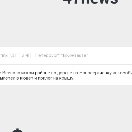
ппы "ДТП и ЧП | Петербург" "ВКонтакте"
 Всеволожском районе по дороге на Новосергиевку автомоби
ылетел в кювет и прилег на крышу.