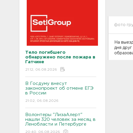
фото гру
На выез
дня друг
Тело погибшего
образов
обнаружено после пожара в
Гатчине
21:12, 06.08.2026
В Госдуму внесут
законопроект об отмене ЕГЭ
в России
21:02, 06.08.2026
Волонтеры "ЛизаАлерт"
нашли 320 человек за месяц в
Ленобласти и Петербурге
20:40, 06.08.2026