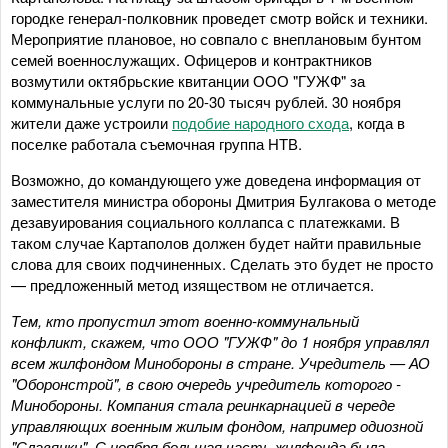
городке генерал-полковник проведет смотр войск и техники.
Мероприятие плановое, но совпало с внеплановым бунтом
семей военнослужащих. Офицеров и контрактников
возмутили октябрьские квитанции ООО "ГУЖФ" за
коммунальные услуги по 20-30 тысяч рублей. 30 ноября
жители даже устроили
подобие народного схода
, когда в
поселке работала съемочная группа НТВ.
Возможно, до командующего уже доведена информация от
заместителя министра обороны Дмитрия Булгакова о методе
дезавуирования социального коллапса с платежками. В
таком случае Картаполов должен будет найти правильные
слова для своих подчиненных. Сделать это будет не просто
— предложенный метод изяществом не отличается.
Тем, кто пропустил этот военно-коммунальный
конфликт, скажем, что ООО "ГУЖФ" до 1 ноября управлял
всем жилфондом Минобороны в стране. Учредитель — АО
"Оборонстрой", в свою очередь учредитель которого -
Минобороны. Компания стала реинкарнацией в череде
управляющих военным жилым фондом, например одиозной
"Славянки". С ноября большая часть жилфонда была