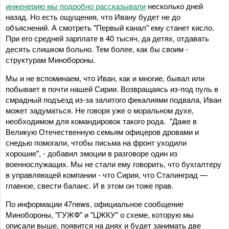
инженерию мы подробно рассказывали
несколько дней
назад. Но есть ощущения, что Ивану будет не до
объяснений. А смотреть "Первый канал" ему станет кисло.
При его средней зарплате в 40 тысяч, да детях, отдавать
десять слишком больно. Тем более, как бы своим -
структурам Минобороны.
Мы и не вспоминаем, что Иван, как и многие, бывал или
побывает в почти нашей Сирии. Возвращаясь из-под пуль в
смрадный подъезд из-за залитого фекалиями подвала, Иван
может задуматься. Не говоря уже о моральном духе,
необходимом для командировок такого рода. "Даже в
Великую Отечественную семьям офицеров дровами и
снедью помогали, чтобы письма на фронт уходили
хорошие", - добавил эмоции в разговоре один из
военнослужащих. Мы не стали ему говорить, что бухгалтеру
в управляющей компании - что Сирия, что Сталинград —
главное, свести баланс. И в этом он тоже прав.
По информации 47news, официальное сообщение
Минобороны, "ГУЖФ" и "ЦЖКУ" о схеме, которую мы
описали выше, появится на днях и будет занимать две