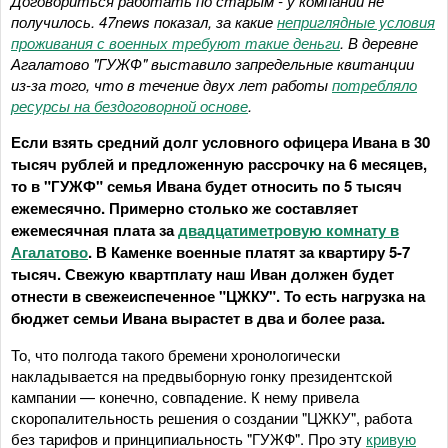
Договориться работать по старым - у компаний не
получилось. 47news показал, за какие
неприглядные условия
проживания с военных требуют такие деньги
. В деревне
Агалатово "ГУЖФ" выставило запредельные квитанции
из-за того, что в течение двух лет работы
потребляло
ресурсы на бездоговорной основе
.
Если взять средний долг условного офицера Ивана в 30
тысяч рублей и предложенную рассрочку на 6 месяцев,
то в "ГУЖФ" семья Ивана будет относить по 5 тысяч
ежемесячно. Примерно столько же составляет
ежемесячная плата за
двадцатиметровую комнату в
Агалатово
. В Каменке военные платят за квартиру 5-7
тысяч. Свежую квартплату наш Иван должен будет
отнести в свежеиспеченное "ЦЖКУ". То есть нагрузка на
бюджет семьи Ивана вырастет в два и более раза.
То, что полгода такого бремени хронологически
накладывается на предвыборную гонку президентской
кампании — конечно, совпадение. К нему привела
скоропалительность решения о создании "ЦЖКУ", работа
без тарифов и принципиальность "ГУЖФ". Про эту
кривую