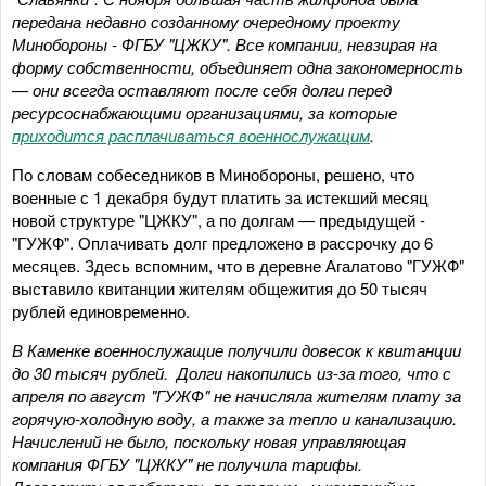
передана недавно созданному очередному проекту
Минобороны - ФГБУ "ЦЖКУ". Все компании, невзирая на
форму собственности, объединяет одна закономерность
— они всегда оставляют после себя долги перед
ресурсоснабжающими организациями, за которые
приходится расплачиваться военнослужащим
.
По словам собеседников в Минобороны, решено, что
военные с 1 декабря будут платить за истекший месяц
новой структуре "ЦЖКУ", а по долгам — предыдущей -
"ГУЖФ". Оплачивать долг предложено в рассрочку до 6
месяцев. Здесь вспомним, что в деревне Агалатово "ГУЖФ"
выставило квитанции жителям общежития до 50 тысяч
рублей единовременно.
В Каменке военнослужащие получили довесок к квитанции
до 30 тысяч рублей. Долги накопились из-за того, что с
апреля по август "ГУЖФ" не начисляла жителям плату за
горячую-холодную воду, а также за тепло и канализацию.
Начислений не было, поскольку новая управляющая
компания ФГБУ "ЦЖКУ" не получила тарифы.