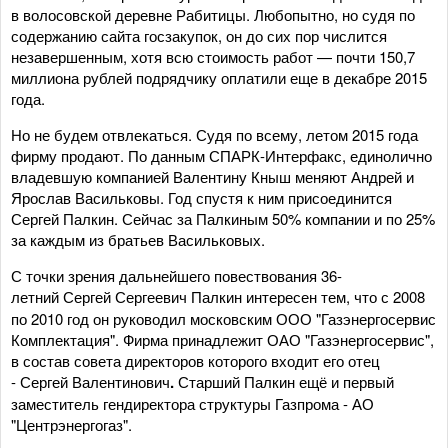
в волосовской деревне Рабитицы. Любопытно, но судя по
содержанию сайта госзакупок, он до сих пор числится
незавершенным, хотя всю стоимость работ — почти 150,7
миллиона рублей подрядчику оплатили еще в декабре 2015
года.
Но не будем отвлекаться. Судя по всему, летом 2015 года
фирму продают. По данным СПАРК-Интерфакс, единолично
владевшую компанией Валентину Кныш меняют Андрей и
Ярослав Васильковы. Год спустя к ним присоединится
Сергей Палкин. Сейчас за Палкиным 50% компании и по 25%
за каждым из братьев Васильковых.
С точки зрения дальнейшего повествования 36-
летний Сергей Сергеевич Палкин
интересен тем, что с 2008
по 2010 год он руководил московским ООО "Газэнергосервис
Комплектация". Фирма принадлежит ОАО "Газэнергосервис",
в состав совета директоров которого входит его отец
- Сергей Валентинович
.
Старший Палкин ещё и первый
заместитель гендиректора структуры Газпрома - АО
"Центрэнергогаз".