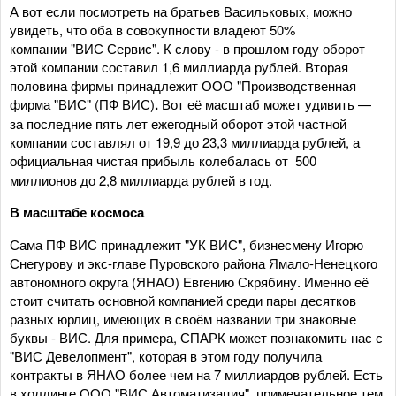
А вот если посмотреть на братьев Васильковых, можно
увидеть, что оба в совокупности владеют 50%
компании "ВИС Сервис". К слову - в прошлом году оборот
этой компании составил 1,6 миллиарда рублей. Вторая
половина фирмы принадлежит ООО "Производственная
фирма "ВИС"
(ПФ ВИС)
.
Вот её масштаб может удивить —
за последние пять лет ежегодный оборот этой частной
компании составлял от 19,9 до 23,3 миллиарда рублей, а
официальная чистая прибыль колебалась от
500
миллионов до 2,8 миллиарда рублей в год.
В масштабе космоса
Сама ПФ ВИС принадлежит "УК ВИС", бизнесмену Игорю
Снегурову и экс-главе Пуровского района Ямало-Ненецкого
автономного округа (ЯНАО) Евгению Скрябину. Именно её
стоит считать основной компанией среди пары десятков
разных юрлиц, имеющих в своём названии три знаковые
буквы - ВИС. Для примера, СПАРК может познакомить нас с
"ВИС Девелопмент", которая в этом году получила
контракты в ЯНАО более чем на 7 миллиардов рублей. Есть
в холдинге ООО "ВИС Автоматизация", примечательное тем,