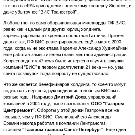
что оно на 49% принадлежит немецкому концерну Siemens, и
даже убыточное "ВИС Трансстрой".
Любопытно, но сама оборачивающая миллиарды ПФ ВИС,
равно как и целый ряд других юрлиц холдинга,
зарегистрирована в скромной областной Гатчине. Причем
давно: так, ПФ ВИС регистрировалась ещё в марте 2000
года, когда ныне экс-глава Карелии Александр Худилайнен
ещё работал заместителем главы местной администрации.
Корреспонденту 47news было интересно изучить закупки
компаний "ВИС" в первом десятилетии 21 века — но, увы,
сайта госзакупок тогда попросту не существовало.
Что же касается бенефициаров холдинга, то кое-что могут
подсказать персоны, руководившие головным ВИСом в
разные годы. Например
Дмитрий Доев
, управлявший
компанией в 2004 году, ныне возглавляет
ООО "Газпром
Центрремонт"
. Обороты у этой дочки Газпрома все же
повыше, чем у ПФ ВИС. Сменивший его Александр
Еремин некогда работал в компании Лентрансгаз,
ставшей
"Газпром трансгаз Санкт-Петербург"
. Еще один