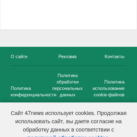
О сайте
Реклама
Контакты
Политика
обработки
Политика
Политика
персональных
использования
конфиденциальности
данных
cookie-файлов
Сайт 47news использует cookies. Продолжая
использовать сайт, вы даете согласие на
©
47 новостей (47 news)
2005 — 2026 г.
обработку данных в соответствии с
Свидетельство о регистрации СМИ Эл № ФС 77-39848, выдано
Федеральной службой по надзору в сфере связи,