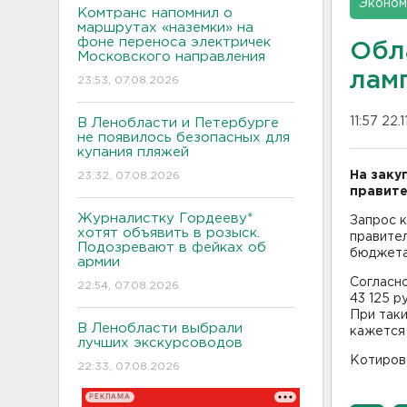
Эконом
Комтранс напомнил о
маршрутах «наземки» на
фоне переноса электричек
Обл
Московского направления
лам
23:53, 07.08.2026
11:57 22.
В Ленобласти и Петербурге
не появилось безопасных для
купания пляжей
На заку
23:32, 07.08.2026
правите
Журналистку Гордееву*
Запрос 
хотят объявить в розыск.
правител
Подозревают в фейках об
бюджета
армии
Согласно
22:54, 07.08.2026
43 125 р
При таки
В Ленобласти выбрали
кажется
лучших экскурсоводов
Котирово
22:33, 07.08.2026
РЕКЛАМА