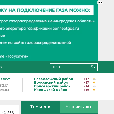
о
валют
Всеволожский район
+17
Волховский район
+17
82.17
Приозерский район
+14
94.84
Киришский район
+16
Темы дня
Что читают
366