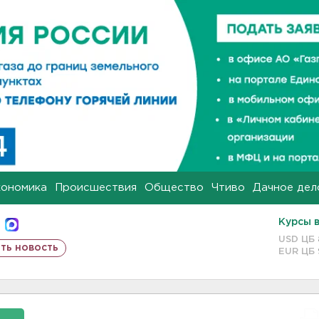
кономика
Происшествия
Общество
Чтиво
Дачное дел
Курсы 
USD ЦБ
ть новость
EUR ЦБ