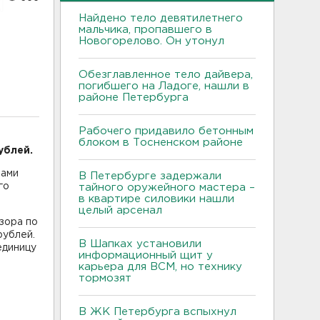
Найдено тело девятилетнего
мальчика, пропавшего в
Новогорелово. Он утонул
Обезглавленное тело дайвера,
погибшего на Ладоге, нашли в
районе Петербурга
Рабочего придавило бетонным
блоком в Тосненском районе
ублей.
лами
В Петербурге задержали
го
тайного оружейного мастера –
в квартире силовики нашли
целый арсенал
зора по
рублей.
В Шапках установили
единицу
информационный щит у
карьера для ВСМ, но технику
тормозят
В ЖК Петербурга вспыхнул