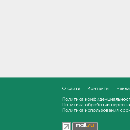
Дом культуры в Вознесенье
реконструируют
21:34, 07.08.2026
Новые лекарства могут
включить в список жизненно
необходимых в России
20:56, 07.08.2026
Жители Ленобласти могут
воспользоваться 110
цифровыми сервисами в МАХ
20:35, 07.08.2026
О сайте
Контакты
Рекла
Тройняшек выписали из
Политика конфиденциальнос
Ленинградского
Политика обработки персона
перинатального центра
Политика использования coo
20:16, 07.08.2026
Больше часа.