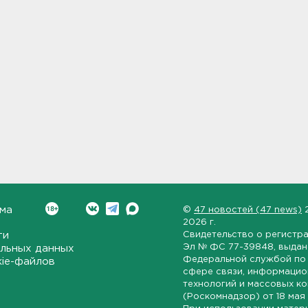
ма
©
47 новостей (47 news)
2026 г.
ти
Свидетельство о регистр
Эл № ФС 77-39848
, выда
льных данных
Федеральной службой по 
kie-файлов
сфере связи, информаци
технологий и массовых к
(Роскомнадзор) от
18 мая