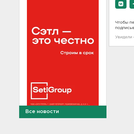
Чтобы пе
подписы
Увидели
Все новости
В Сланцах почти два месяца
тлеет террикон
21:55, 07.08.2026