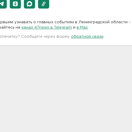
рвыми узнавать о главных событиях в Ленинградской области -
вайтесь на
канал 47news в Telegram
и
в Maх
 опечатку? Сообщите через форму
обратной связи
.