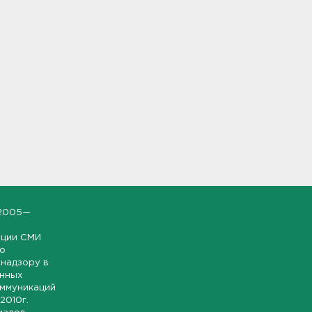
2005—
ации СМИ
но
надзору в
онных
оммуникаций
 2010г.