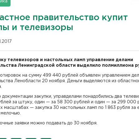
ика
астное правительство купит
пы и телевизоры
11.2017
пку телевизоров и настольных ламп управление делами
льства Ленинградской области выделило полмиллиона р
котировок на сумму 499 440 рублей объявлен управлением де
ьства Ленобласти 20 ноября. Деньги выделяются из областно
.
 документации закупки, управделами понадобились два телеви
ублей за штуку, один — за 58 300 рублей и один — за 299 000 
х масштабах — закупка 30 настольных ламп по 1 863 рубля за 
 мелочью.
чные заявки можно подавать до 30 ноября.