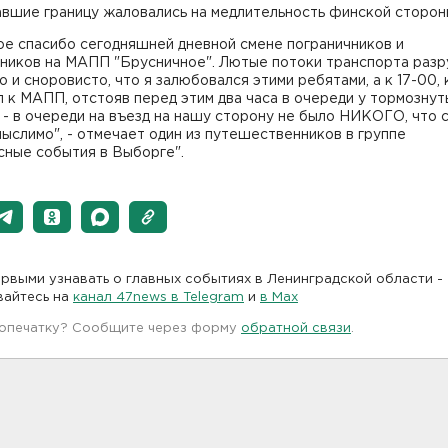
авшие границу жаловались на медлительность финской сторон
ое спасибо сегодняшней дневной смене пограничников и
ников на МАПП "Брусничное". Лютые потоки транспорта разр
о и сноровисто, что я залюбовался этими ребятами, а к 17-00, 
 к МАПП, отстояв перед этим два часа в очереди у тормознут
- в очереди на въезд на нашу сторону не было НИКОГО, что 
ыслимо", - отмечает один из путешественников в группе
сные события в Выборге".
рвыми узнавать о главных событиях в Ленинградской области -
вайтесь на
канал 47news в Telegram
и
в Maх
 опечатку? Сообщите через форму
обратной связи
.