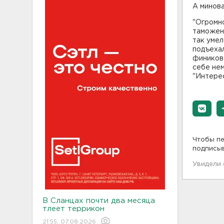
А минов
"Огромн
таможен
так умел
подъехал
фиников 
себе нем
"Интере
Чтобы пе
подписы
Увидели
В Сланцах почти два месяца
тлеет террикон
21:55, 07.08.2026