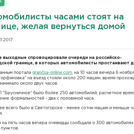
а
омобилисты часами стоят на
нице, желая вернуться домой
11.2017
 выходные спровоцировали очереди на российско-
ской границе, в которых автомобилисты простаивают д
данным портала
granitsa-online.com
, на 10 часов вечера 6 ноябр
орфяновка" на въезд стояли около 200 машин, время прохож
занимало около двух часов.
 "Брусничное" было более 250 автомобилей, расчетное врем
ние формальностей - два с половиной часа.
е всего было в Светогорске - менее сотни машин и меньше ч
я.
 на пять часов вечера очевидцы сообщали о 300 автомобилях
 пунктов.