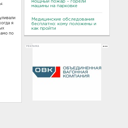
мощный пожар – горели
ы.
машины на парковке
уливали
Медицинские обследования
когда я
бесплатно: кому положены и
ых
как пройти
само по
РЕКЛАМА