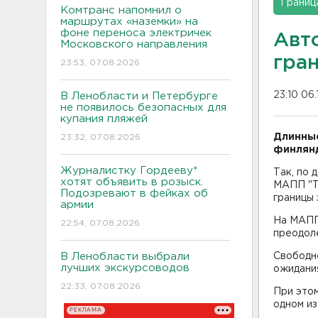
Границ
Комтранс напомнил о
маршрутах «наземки» на
фоне переноса электричек
Авт
Московского направления
гра
23:53, 07.08.2026
23:10 06.
В Ленобласти и Петербурге
не появилось безопасных для
купания пляжей
Длинные
23:32, 07.08.2026
финлянд
Журналистку Гордееву*
Так, по 
хотят объявить в розыск.
МАПП "Т
Подозревают в фейках об
границы 
армии
На МАПП
22:54, 07.08.2026
преодоле
В Ленобласти выбрали
Свободне
лучших экскурсоводов
ожидани
22:33, 07.08.2026
При этом
одном из
РЕКЛАМА