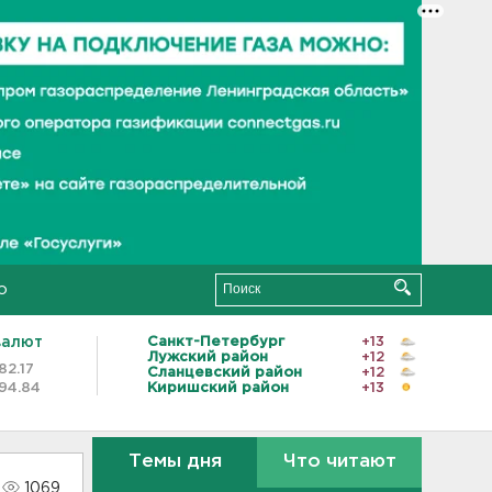
о
валют
Санкт-Петербург
+13
Лужский район
+12
82.17
Сланцевский район
+12
94.84
Киришский район
+13
Темы дня
Что читают
1069