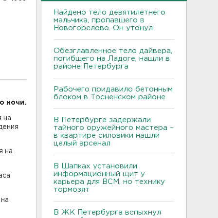
Найдено тело девятилетнего
мальчика, пропавшего в
Новогорелово. Он утонул
Обезглавленное тело дайвера,
погибшего на Ладоге, нашли в
районе Петербурга
Рабочего придавило бетонным
блоком в Тосненском районе
о ночи.
я на
В Петербурге задержали
дения
тайного оружейного мастера –
в квартире силовики нашли
целый арсенал
я на
В Шапках установили
информационный щит у
аса
карьера для ВСМ, но технику
тормозят
 на
В ЖК Петербурга вспыхнул