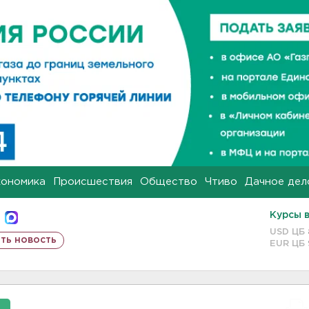
кономика
Происшествия
Общество
Чтиво
Дачное дел
Курсы 
USD ЦБ
ть новость
EUR ЦБ