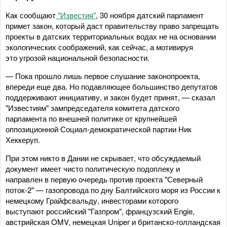
Как сообщают
"Известия"
, 30 ноября датский парламент
примет закон, который даст правительству право запрещать
проекты в датских территориальных водах не на основании
экологических соображений, как сейчас, а мотивируя
это угрозой национальной безопасности.
— Пока прошло лишь первое слушание законопроекта,
впереди еще два. Но подавляющее большинство депутатов
поддерживают инициативу, и закон будет принят, — сказал
"Известиям" зампредседателя комитета датского
парламента по внешней политике от крупнейшей
оппозиционной Социал-демократической партии Ник
Хеккеруп.
При этом никто в Дании не скрывает, что обсуждаемый
документ имеет чисто политическую подоплеку и
направлен в первую очередь против проекта "Северный
поток-2" — газопровода по дну Балтийского моря из России к
немецкому Грайфсвальду, инвесторами которого
выступают российский "Газпром", французский Engie,
австрийская OMV, немецкая Uniper и британско-голландская