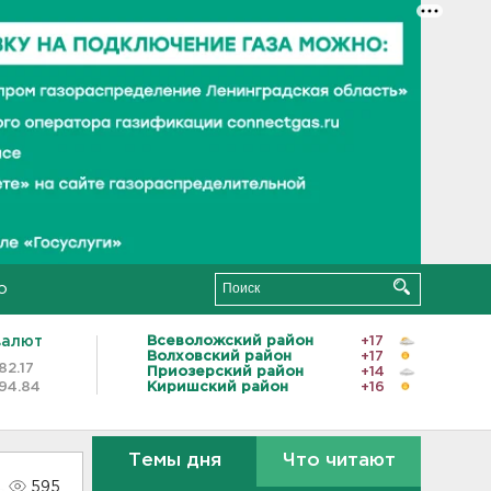
о
валют
Всеволожский район
+17
Волховский район
+17
82.17
Приозерский район
+14
94.84
Киришский район
+16
Темы дня
Что читают
595