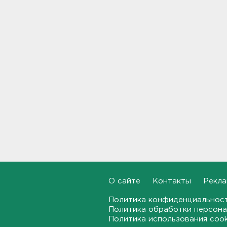
утонули в Ленобласти за
июль
18:58, 07.08.2026
Задерживаются "Сапсаны" из
Москвы в Петербург
18:37, 07.08.2026
Мобильный медпункт приедет
проверять здоровье жителей
Соснового Бора
18:18, 07.08.2026
Врач дала рекомендации для
родителей с детьми - как
пережить жару
17:59, 07.08.2026
О сайте
Контакты
Рекла
В Подмосковье с помощью ИИ
Политика конфиденциальнос
впервые выписали штраф за
Политика обработки персона
борщевик
Политика использования coo