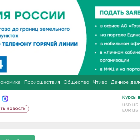
кономика
Происшествия
Общество
Чтиво
Дачное дел
Курсы 
USD ЦБ
ть новость
EUR ЦБ