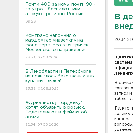
90-лет
Почти 400 за ночь, почти 90 -
за утро - беспилотники
атакуют регионы России
В д
09:23
вне
Комтранс напомнил о
20:34 21
маршрутах «наземки» на
фоне переноса электричек
Московского направления
В детск
23:53, 07.08.2026
система
официал
В Ленобласти и Петербурге
Ленингр
не появилось безопасных для
купания пляжей
В рамках
согласно
23:32, 07.08.2026
записи 
табло, к
Журналистку Гордееву*
хотят объявить в розыск.
Те, кто 
Подозревают в фейках об
должны с
армии
инфомат 
вопросы,
22:54, 07.08.2026
установ