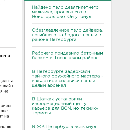
Найдено тело девятилетнего
мальчика, пропавшего в
Новогорелово. Он утонул
Обезглавленное тело дайвера,
погибшего на Ладоге, нашли в
районе Петербурга
Рабочего придавило бетонным
рена
блоком в Тосненском районе
В Петербурге задержали
тайного оружейного мастера –
в квартире силовики нашли
циента
целый арсенал
онлайн-
я на
В Шапках установили
информационный щит у
прием,
карьера для ВСМ, но технику
олле
тормозят
ит на
В ЖК Петербурга вспыхнул
омощь