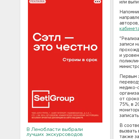
РЕКЛАМА
или выпи
Напомним
направле
авторов,
кабинет
"Реализа
записи н
прохожде
и урове
поликлин
министро
Первым з
переводу
медико-с
организ
от сроко
75%, в 2
монитори
записать
В соотве
В Ленобласти выбрали
вызвать 
лучших экскурсоводов
также за