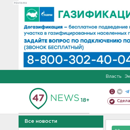
РЕКЛАМА
Власть
Э
18+
Сдела
Все новости