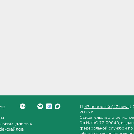
ма
©
47 новостей (47 news)
2026 г.
ти
Свидетельство о регистр
Эл № ФС 77-39848
, выда
льных данных
Федеральной службой по 
kie-файлов
сфере связи, информаци