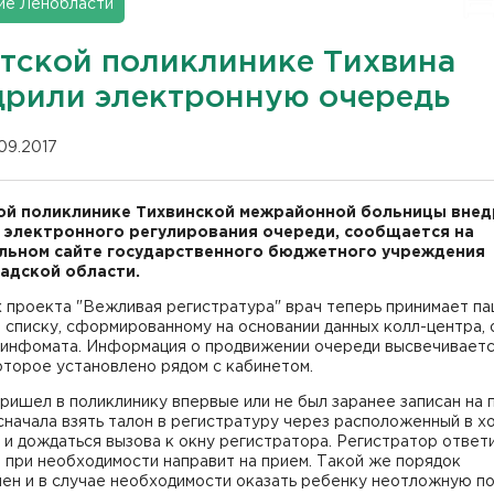
ие Ленобласти
етской поликлинике Тихвина
дрили электронную очередь
.09.2017
ой поликлинике Тихвинской межрайонной больницы внед
 электронного регулирования очереди, сообщается на
ьном сайте государственного бюджетного учреждения
адской области.
 проекта "Вежливая регистратура" врач теперь принимает па
 списку, сформированному на основании данных колл-центра, 
и инфомата. Информация о продвижении очереди высвечиваетс
оторое установлено рядом с кабинетом.
пришел в поликлинику впервые или не был заранее записан на 
начала взять талон в регистратуру через расположенный в х
и дождаться вызова к окну регистратора. Регистратор ответ
 при необходимости направит на прием. Такой же порядок
лен и в случае необходимости оказать ребенку неотложную п