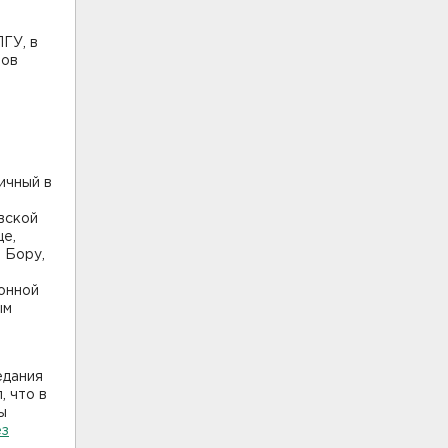
ГУ, в
зов
й
ичный в
вской
це,
 Бору,
онной
ым
едания
, что в
ы
ез