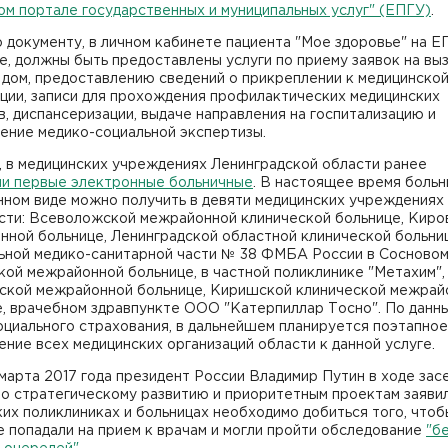
ом портале государственных и муниципальных услуг" (ЕПГУ)
.
 документу, в личном кабинете пациента "Мое здоровье" на ЕП
е, должны быть предоставлены услуги по приему заявок на вы
 дом, предоставлению сведений о прикреплении к медицинско
ции, записи для прохождения профилактических медицинских
, диспансеризации, выдаче направления на госпитализацию и
ение медико-социальной экспертизы.
, в медицинских учреждениях Ленинградской области ранее
и первые электронные больничные
. В настоящее время больн
нном виде можно получить в девяти медицинских учреждениях
сти: Всеволожской межрайонной клинической больнице, Киро
ной больнице, Ленинградской областной клинической больни
ьной медико-санитарной части № 38 ФМБА России в Сосновом
ой межрайонной больнице, в частной поликлинике "Метахим",
ской межрайонной больнице, Киришской клинической межрай
е, врачебном здравпункте ООО "Катерпиллар Тосно". По данн
циального страхования, в дальнейшем планируется поэтапное
ние всех медицинских организаций области к данной услуге.
марта 2017 года президент России Владимир Путин в ходе зас
о стратегическому развитию и приоритетным проектам заявил
их поликлиниках и больницах необходимо добиться того, чтоб
 попадали на прием к врачам и могли пройти обследование
"б