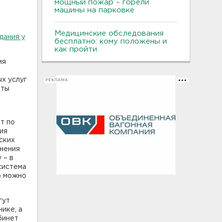
мощный пожар – горели
машины на парковке
Медицинские обследования
дания у
бесплатно: кому положены и
как пройти
мя
х услуг
РЕКЛАМА
оты
т по
ия
ских
онения
 – в
система
о можно
гут
ике, а
бинет