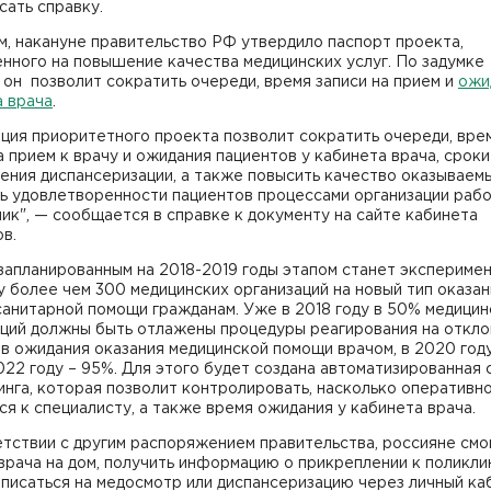
сать справку.
, накануне правительство РФ утвердило паспорт проекта,
нного на повышение качества медицинских услуг. По задумке
 он позволит сократить очереди, время записи на прием и
ожи
а врача
.
ция приоритетного проекта позволит сократить очереди, вре
а прием к врачу и ожидания пациентов у кабинета врача, сроки
ния диспансеризации, а также повысить качество оказываемы
нь удовлетворенности пациентов процессами организации раб
ик", — сообщается в справке к документу на сайте кабинета
в.
апланированным на 2018-2019 годы этапом станет эксперимен
 более чем 300 медицинских организаций на новый тип оказан
анитарной помощи гражданам. Уже в 2018 году в 50% медицин
аций должны быть отлажены процедуры реагирования на откл
в ожидания оказания медицинской помощи врачом, в 2020 году
022 году – 95%. Для этого будет создана автоматизированная 
нга, которая позволит контролировать, насколько оперативн
ся к специалисту, а также время ожидания у кабинета врача.
тствии с другим распоряжением правительства, россияне смо
врача на дом, получить информацию о прикреплении к поликлин
писаться на медосмотр или диспансеризацию через личный ка