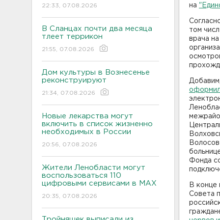
на
"Един
22:33, 07.08.2026
Согласно
В Сланцах почти два месяца
том числ
тлеет террикон
врача на
организа
21:55, 07.08.2026
осмотров
прохожд
Дом культуры в Вознесенье
реконструируют
Добавим
оформил
21:34, 07.08.2026
электро
Ленобла
Новые лекарства могут
межрайон
включить в список жизненно
Централ
необходимых в России
Волховск
Волосов
20:56, 07.08.2026
больниц
Фонда со
Жители Ленобласти могут
подключе
воспользоваться 110
цифровыми сервисами в МАХ
В конце 
Совета п
20:35, 07.08.2026
российск
граждане
Тройняшек выписали из