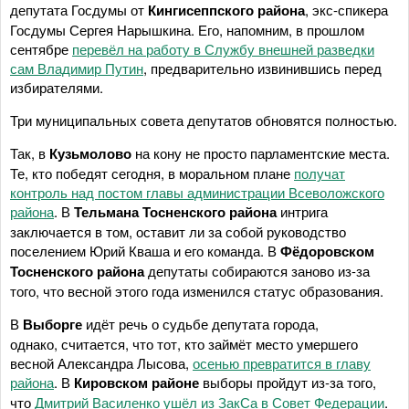
депутата Госдумы от
Кингисеппского района
, экс-спикера
Госдумы Сергея Нарышкина. Его, напомним, в прошлом
сентябре
перевёл на работу в Службу внешней разведки
сам Владимир Путин
, предварительно извинившись перед
избирателями.
Три муниципальных совета депутатов обновятся полностью.
Так, в
Кузьмолово
на кону не просто парламентские места.
Те, кто победят сегодня, в моральном плане
получат
контроль над постом главы администрации Всеволожского
района
. В
Тельмана Тосненского района
интрига
заключается в том, оставит ли за собой руководство
поселением Юрий Кваша и его команда. В
Фёдоровском
Тосненского района
депутаты собираются заново из-за
того, что весной этого года изменился статус образования.
В
Выборге
идёт речь о судьбе депутата города,
однако, считается, что тот, кто займёт место умершего
весной Александра Лысова,
осенью превратится в главу
района
. В
Кировском районе
выборы пройдут из-за того,
что
Дмитрий Василенко ушёл из ЗакСа в Совет Федерации
.