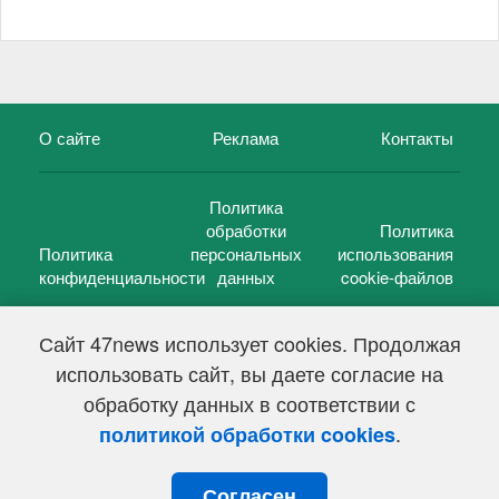
О сайте
Реклама
Контакты
Политика
обработки
Политика
Политика
персональных
использования
конфиденциальности
данных
cookie-файлов
Сайт 47news использует cookies. Продолжая
использовать сайт, вы даете согласие на
©
47 новостей (47 news)
2005 — 2026 г.
обработку данных в соответствии с
Свидетельство о регистрации СМИ Эл № ФС 77-39848, выдано
Федеральной службой по надзору в сфере связи,
.
политикой обработки cookies
информационных технологий и массовых коммуникаций
(Роскомнадзор) от 18 мая 2010г.
Согласен