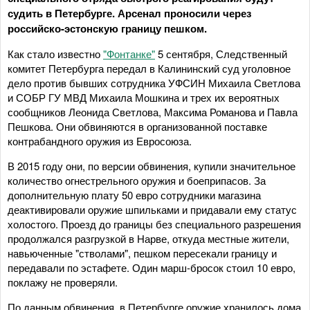
судить в Петербурге. Арсенал проносили через
российско-эстонскую границу пешком.
Как стало известно
"Фонтанке"
5 сентября, Следственный
комитет Петербурга передал в Калининский суд уголовное
дело против бывших сотрудника УФСИН Михаила Светлова
и СОБР ГУ МВД Михаила Мошкина и трех их вероятных
сообщников Леонида Светлова, Максима Романова и Павла
Пешкова. Они обвиняются в организованной поставке
контрабандного оружия из Евросоюза.
В 2015 году они, по версии обвинения, купили значительное
количество огнестрельного оружия и боеприпасов. За
дополнительную плату 50 евро сотрудники магазина
деактивировали оружие шпильками и придавали ему статус
холостого. Проезд до границы без специального разрешения
продолжался разгрузкой в Нарве, откуда местные жители,
навьюченные "стволами", пешком пересекали границу и
передавали по эстафете. Один марш-бросок стоил 10 евро,
поклажу не проверяли.
По данным обвинения, в Петербурге оружие хранилось дома