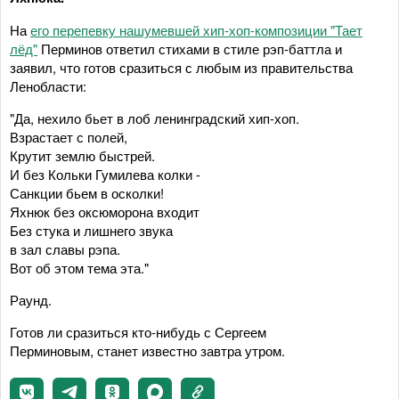
На
его перепевку нашумевшей хип-хоп-композиции "Тает
лёд"
Перминов ответил стихами в стиле рэп-баттла и
заявил, что готов сразиться с любым из правительства
Ленобласти:
"Да, нехило бьет в лоб ленинградский хип-хоп.
Взрастает с полей,
Крутит землю быстрей.
И без Кольки Гумилева колки -
Санкции бьем в осколки!
Яхнюк без оксюморона входит
Без стука и лишнего звука
в зал славы рэпа.
Вот об этом тема эта."
Раунд.
Готов ли сразиться кто-нибудь с Сергеем
Перминовым, станет известно завтра утром.