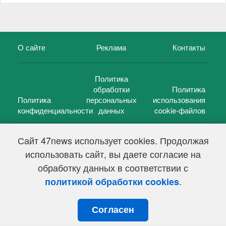
О сайте
Реклама
Контакты
Политика
обработки
Политика
Политика
персональных
использования
конфиденциальности
данных
cookie-файлов
Сайт 47news использует cookies. Продолжая
использовать сайт, вы даете согласие на
©
47 новостей (47 news)
2005 — 2026 г.
обработку данных в соответствии с
Свидетельство о регистрации СМИ Эл № ФС 77-39848, выдано
Федеральной службой по надзору в сфере связи,
.
политикой обработки cookies
информационных технологий и массовых коммуникаций
(Роскомнадзор) от 18 мая 2010г.
Согласен